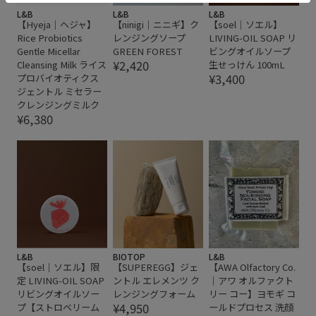
L&B
L&B
L&B
【Hyeja｜ヘジャ】
【ninigi｜ニニギ】ク
【soel｜ソエル】
Rice Probiotics
レンジングソープ
LIVING-OIL SOAP リ
Gentle Micellar
GREEN FOREST
ビングオイルソープ
¥2,420
Cleansing Milk ライス
生せっけん 100mL
¥3,400
プロバイオティクス
ジェントル ミセラー
クレンジングミルク
¥6,380
L&B
BIOTOP
L&B
【soel｜ソエル】限
【SUPEREGG】ジェ
【AWA Olfactory Co.
定 LIVING-OIL SOAP
ントル エレメンツ ク
｜アワ オルファクト
リビングオイルソー
レンジングフォーム
リー コー】ヨモギ コ
¥4,950
プ【ストロベリーム
ールドプロセス 洗顔