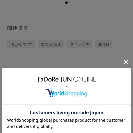
関連タグ
LB_OUTLET
コスメ/香水
スキンケア
洗顔料
洗顔料