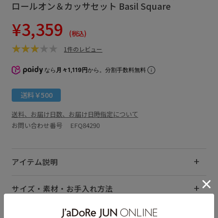
ロールオン＆カッサセット Basil Square
¥3,359
(税込)
1件のレビュー
なら
月々1,119円
から。分割手数料無料
送料￥500
送料、お届け日数、お届け日時指定について
お問い合わせ番号 EFQ84290
アイテム説明
サイズ・素材・お手入れ方法
レビュー (1)