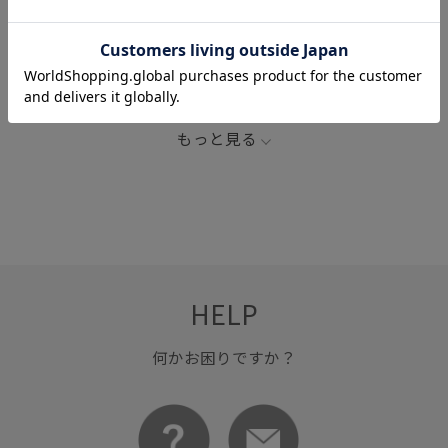
LB_COUPON
MIRKOBUFFINI
オードパルファム香水
コスメ/香水
フレグランス
香水
もっと見る
HELP
何かお困りですか？