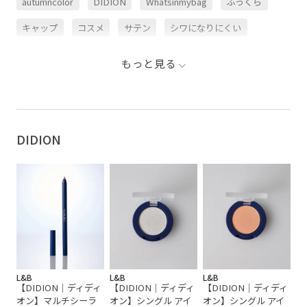
autumncolor
DIDION
Whatsinmybag
ふっくら
キャップ
コスメ
サテン
シワになりにくい
バランスが良い
ベスト
ボリューム感
もっと見る
ポイントメイク
メイクアップ
ラメ
リップ・グロス
抜け感
DIDION
L&B
L&B
L&B
【DIDION｜ディディ
【DIDION｜ディディ
【DIDION｜ディディ
オン】マルチシーラ
オン】シングル アイ
オン】シングル アイ