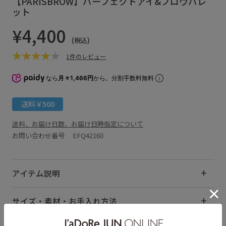
【PARISBROW】パーフェクトアイ&ブロウパレ
ット
¥4,400
(税込)
1件のレビュー
なら
月々1,466円
から。分割手数料無料
送料￥500
送料、お届け日数、お届け日時指定について
お問い合わせ番号 EFQ42160
アイテム説明
サイズ・素材・お手入れ方法