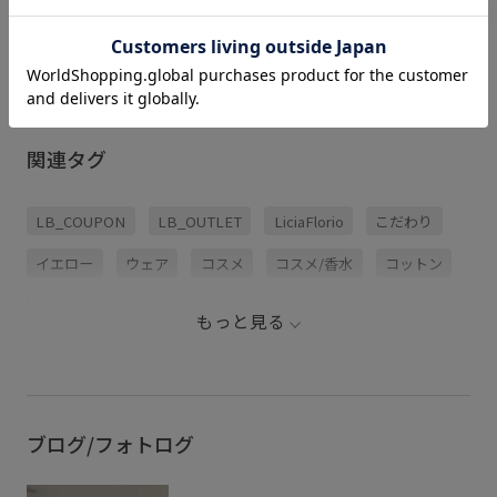
関連タグ
LB_COUPON
LB_OUTLET
LiciaFlorio
こだわり
イエロー
ウェア
コスメ
コスメ/香水
コットン
トリートメント
ナイロン
ネイル
もっと見る
ネイル/ハンドケア
ネイルコスメ
ネイルポリッシュ
バイオレット
バンブー
パープル
ブラック
ブルー
ポリウレタン
ミニマル
ヨガ
ブログ/フォトログ