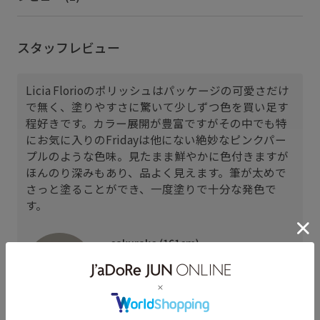
スタッフレビュー
Licia Florioのポリッシュはパッケージの可愛さだけ
で無く、塗りやすさに驚いて少しずつ色を買い足す
程好きです。カラー展開が豊富ですがその中でも特
にお気に入りのFridayは他にない絶妙なピンクパー
プルのような色味。見たまま鮮やかに色付きますが
ほんのり深みもあり、品よく見えます。筆が太めで
さっと塗ることができ、一度塗りで十分な発色で
す。
sakurako (161cm)
パーソナルカラー： ブルべ夏
肌質： 乾燥
着用サイズ : F
カラー : その他 (99)