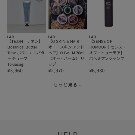
L&B
L&B
L&B
【TE.ON｜テオン】
【O SKIN & HAIR｜
【SENSE OF
Botanical Butter
オー・スキン アンド
HUMOUR｜センス・
Tube ボタニカルバタ
ヘア】O BALM 20ml
オブ・ヒューモア】
ー チューブ
（オー・バーム） リ
ボヘミアンシャンプ
Tokiasagi
ップ
ー
¥3,960
¥2,970
¥6,930
もっと見る