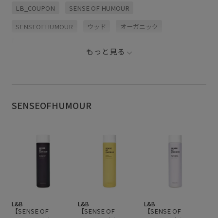
LB_COUPON
SENSE OF HUMOUR
SENSEOFHUMOUR
ウッド
オーガニック
コンディショナー・トリートメント
サンダル
もっと見る
シャンプー
シルク
スカルプケア
スキンケア
セット
ダメージ
トライアル
トラベルキット
トリートメント
ブドウ
ヘアケア
ボヘミアン
SENSEOFHUMOUR
ミニマル
光沢感
旅行
L&B
L&B
L&B
【SENSE OF
【SENSE OF
【SENSE OF