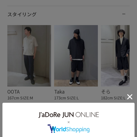
スタイリング
OOTA
Taka
そら
167cm SIZE:M
173cm SIZE:L
182cm SIZE:L
スタッフレビュー