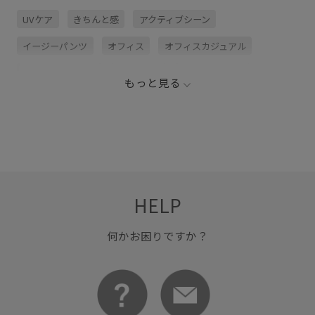
UVケア
きちんと感
アクティブシーン
イージーパンツ
オフィス
オフィスカジュアル
オンにもオフにも
カジュアル
クリーンな印象
もっと見る
シャツ
ショーツ
ジャケット
スラックス
セットアップ
ダウン
テーパード
デザイン性
パンツ
ビジネスシーン
プルオーバー
ボックスシルエット
ポリウレタン
ポリエステル
HELP
ポロシャツ
メッシュ
リラックス感
ワイドパンツ
上品
伸縮性
夏の機能素材アイテム
抜け感
何かお困りですか？
接触冷感
清涼感
紫外線対策
薄手
通気性