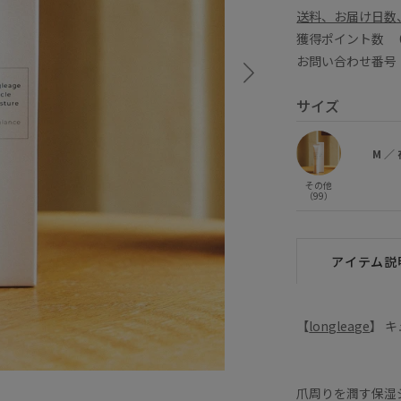
送料、お届け日数
獲得ポイント数
お問い合わせ番号 B
サイズ
M
／
その他
（99）
アイテム説
【
longleage
】 
爪周りを潤す保湿