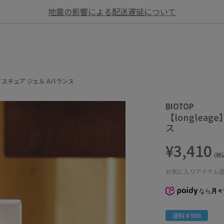
地震の影響による配送遅延について
モイスチュア ジェル Aバランス
BIOTOP
【longlea
ス
¥3,410
(税
お気に入りアイテム
なら
月々1
送料￥500