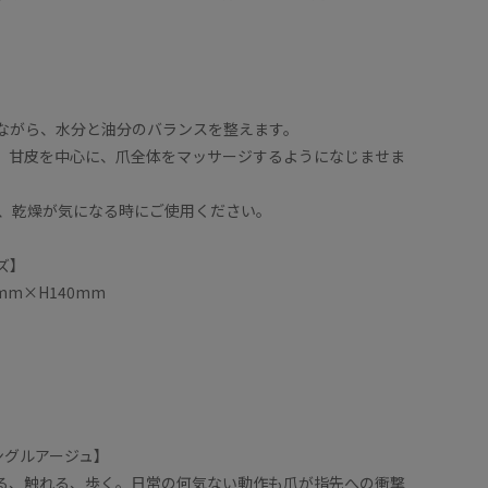
ながら、水分と油分のバランスを整えます。
、甘皮を中心に、爪全体をマッサージするようになじませま
に、乾燥が気になる時にご使用ください。
ズ】
mm×H140mm
/ ロングルアージュ】
る、触れる、歩く。日常の何気ない動作も爪が指先への衝撃