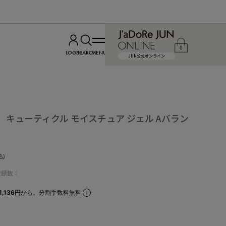
0
LOGIN
SEARCH
MENU
JUN公式オンライン
ge】 キューティクル モイスチュア ジェル Aバラン
込)
登録数：
,136円
から。分割手数料無料