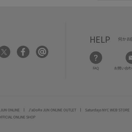
HELP
何かお
FAQ
お問い合わ
 JUN ONLINE
J'aDoRe JUN ONLINE OUTLET
Saturdays NYC WEB STORE
OFFICIAL ONLINE SHOP