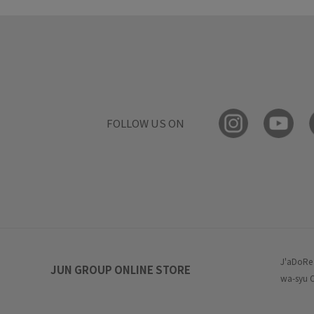
FOLLOW US ON
J'aDoRe
JUN GROUP ONLINE STORE
wa-syu 