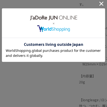
す。
【使用方法】
潤いと栄養を補い
適量を甘皮に置き
す。
1日に3回を目安
【パッケージサイ
W29mm×D29
【内容量】
20g
【longleage 
持つ、つかむ、握