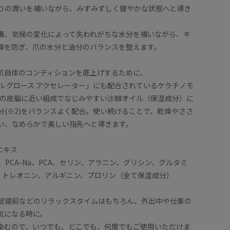
りの潤いを補いながら、みずみずしく健やかな状態へと導き
毒、気候の変化によって失われがちな水分を補いながら、キ
燥を防ぎ、爪の水分と油分のバランスを整えます。
爪自体のコンディションを底上げするために、
ル グロース アクセレーター」にも配合されているケラチノモ
ヒトの皮脂に近い組成でなじみやすい沙棘オイル（保湿成分）に
分(※2)をバランスよく配合。使い続けることで、乾燥やささ
い、なめらかで美しい指先へと導きます。
子エキス
イン、PCA-Na、PCA、セリン、アラニン、グリシン、グルタミ
I、トレオニン、アルギニン、プロリン（全て保湿成分）
就寝前などのリラックスタイムはもちろん、外出中や仕事の
気になる時に。
染むので、いつでも、どこでも、何度でもご使用いただけま