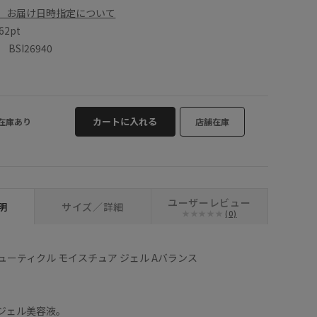
、お届け日時指定について
62pt
SI26940
カートに入れる
在庫あり
店舗在庫
ユーザーレビュー
明
サイズ／詳細
(0)
キューティクル モイスチュア ジェル Aバランス
ジェル美容液。