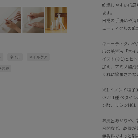
乾燥しやすい爪周
ます。
日常の手洗いや消
ューティクルの乾
キューティクルや
爪の美容液「ネイ
ル
ネイル
ネイルケア
イスト(※1)と
加え、アミノ酸成
美容液
くれに悩まされな
※1 イノンド種
※2 11種 ベタ
ン酸、リシンHC
お風呂あがりや、
合間など、乾燥が
無香料ですっと馴