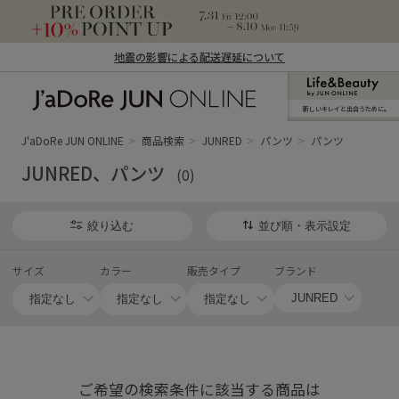
地震の影響による配送遅延について
新しいキレイと出合うために。
J'aDoRe JUN ONLINE（ジャドール ジュ
ン オンライン）
J'aDoRe JUN ONLINE
商品検索
JUNRED
パンツ
パンツ
JUNRED、パンツ
(0)
絞り込む
並び順・表示設定
サイズ
カラー
販売タイプ
ブランド
ご希望の検索条件に該当する商品は