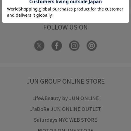
FOLLOW US ON
JUN GROUP ONLINE STORE
Life&Beauty by JUN ONLINE
J'aDoRe JUN ONLINE OUTLET
Saturdays NYC WEB STORE
BIOTOP ONLINE STORE