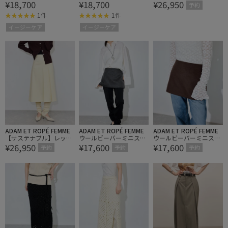
¥18,700
¥18,700
¥26,950
カート
カート
ウォーマーコンビミディ
予約
ースカート
1件
1件
イージーケア
イージーケア
ADAM ET ROPÉ FEMME
ADAM ET ROPÉ FEMME
ADAM ET ROPÉ FEMME
【サステナブル】レッグ
ウールビーバーミニスカ
ウールビーバーミニスカ
¥26,950
¥17,600
¥17,600
ウォーマーコンビミディ
ート
ート
予約
予約
予約
ースカート