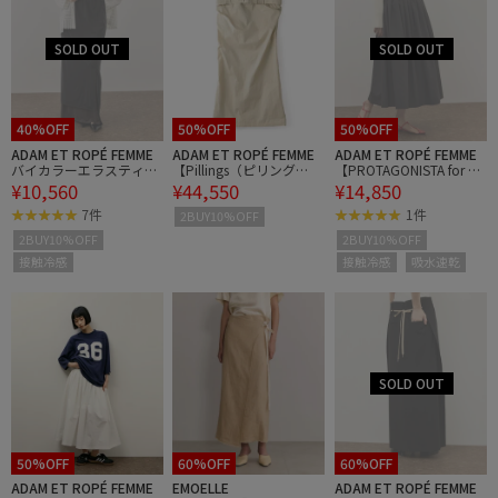
40%OFF
50%OFF
50%OFF
ADAM ET ROPÉ FEMME
ADAM ET ROPÉ FEMME
ADAM ET ROPÉ FEMME
バイカラーエラスティッ
【Pillings（ピリング
【PROTAGONISTA for AD
¥10,560
¥44,550
¥14,850
クスカート
ス）】skirt
AM ET ROPE'】別注 ボリ
ュームSK
7件
1件
2BUY10%OFF
2BUY10%OFF
2BUY10%OFF
接触冷感
接触冷感
吸水速乾
50%OFF
60%OFF
60%OFF
ADAM ET ROPÉ FEMME
EMOELLE
ADAM ET ROPÉ FEMME