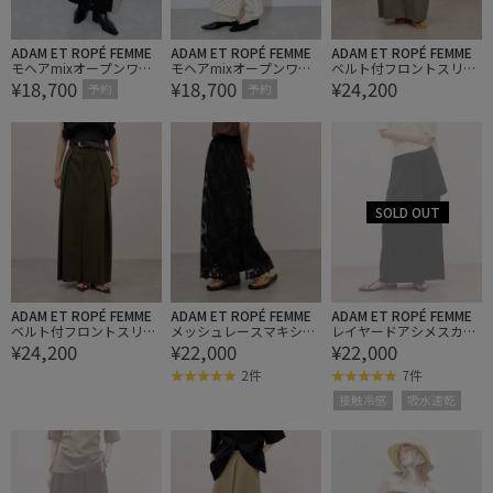
ADAM ET ROPÉ FEMME
ADAM ET ROPÉ FEMME
ADAM ET ROPÉ FEMME
モヘアmixオープンワー
モヘアmixオープンワー
ベルト付フロントスリッ
¥18,700
¥18,700
¥24,200
クスカート
クスカート
トスカート
予約
予約
ADAM ET ROPÉ FEMME
ADAM ET ROPÉ FEMME
ADAM ET ROPÉ FEMME
ベルト付フロントスリッ
メッシュレースマキシス
レイヤードアシメスカー
¥24,200
¥22,000
¥22,000
トスカート
カート
ト/接触冷感/防シワ/吸水
速乾
2件
7件
接触冷感
吸水速乾