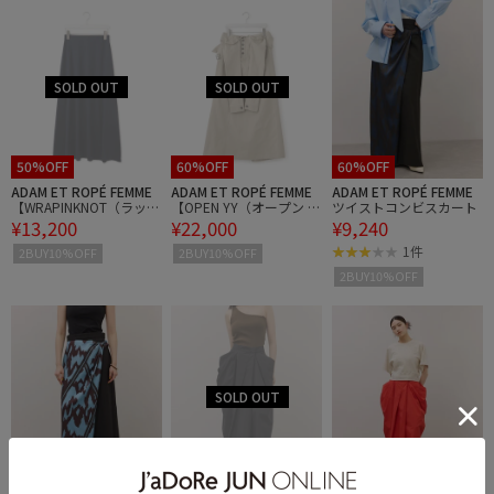
50%OFF
60%OFF
60%OFF
ADAM ET ROPÉ FEMME
ADAM ET ROPÉ FEMME
ADAM ET ROPÉ FEMME
【WRAPINKNOT（ラッピ
【OPEN YY（オープン ワ
ツイストコンビスカート
¥13,200
¥22,000
¥9,240
ンノット）】Flear Maxi S
イワイ）】WRAP TRENC
kirt
H SKIRT
1件
2BUY10%OFF
2BUY10%OFF
2BUY10%OFF
60%OFF
60%OFF
60%OFF