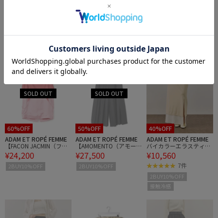
ADAM ET ROPÉ FEMME
ADAM ET ROPÉ FEMME
ADAM ET ROPÉ FEMME
ツイストコンビスカート
ドレープコクーンスカー
ドレープコクーンスカー
¥9,240
¥7,920
¥7,920
ト
ト
1件
1件
1件
2BUY10%OFF
2BUY10%OFF
2BUY10%OFF
60%OFF
50%OFF
40%OFF
ADAM ET ROPÉ FEMME
ADAM ET ROPÉ FEMME
ADAM ET ROPÉ FEMME
【FACON JACMIN（ファ
【AMOMENTO（アモー
バイカラーエラスティッ
¥24,200
¥27,500
¥10,560
ソン ジャックマン）】JA
メント）】PLEATED WO
クスカート
CKIE
OL CULOTTE
7件
2BUY10%OFF
2BUY10%OFF
2BUY10%OFF
接触冷感