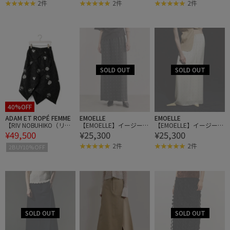
2件
2件
2件
40%OFF
ADAM ET ROPÉ FEMME
EMOELLE
EMOELLE
【RIV NOBUHIKO（リブ
【EMOELLE】イージース
【EMOELLE】イージース
¥49,500
¥25,300
¥25,300
ノブヒコ）】VERMAIL SL
カート
カート
IT SKIRT
2件
2件
2BUY10%OFF