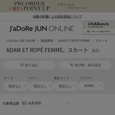
地震の影響による配送遅延について
新しいキレイと出合うために。
J'aDoRe JUN ONLINE（ジャドール ジュ
ン オンライン）
J'aDoRe JUN ONLINE
商品検索
ADAM ET ROPÉ FEMME
スカート
ADAM ET ROPÉ FEMME、スカート
(63)
絞り込む
並び順・表示設定
サイズ
カラー
販売タイプ
ブランド
63
対象商品数
件