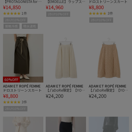
【PROTAGONISTA for AD
【EMOELLE】ラップスカ
ドロストリーンスカート
¥14,850
¥14,960
¥8,800
AM ET ROPE'】別注 ボリ
ート
ュームSK
1件
3件
2BUY10%OFF
2BUY10%OFF
2BUY10%OFF
接触冷感
吸水速乾
60%OFF
ADAM ET ROPÉ FEMME
ADAM ET ROPÉ FEMME
ADAM ET ROPÉ FEMME
ドロストリーンスカート
【J’aDoRe限定】【YOL
【J’aDoRe限定】【YOL
¥8,800
¥24,200
¥24,200
O for ADAM ET ROPE'】
O for ADAM ET ROPE'】
ジャガードボリュームSK
ジャガードボリュームSK
3件
2BUY10%OFF