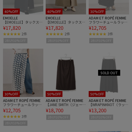
40%OFF
40%OFF
30%OFF
EMOELLE
EMOELLE
ADAM ET ROPÉ FEMME
【EMOELLE】タックスカ
【EMOELLE】タックスカ
フラワーチュールラップ
¥17,820
¥17,820
¥12,705
ート
ート
スカート
2件
2件
3件
2BUY10%OFF
2BUY10%OFF
2BUY10%OFF
30%OFF
50%OFF
50%OFF
ADAM ET ROPÉ FEMME
ADAM ET ROPÉ FEMME
ADAM ET ROPÉ FEMME
フラワーチュールラップ
【JANE SMITH（ジェー
【WRAPINKNOT（ラッピ
¥12,705
¥18,700
¥13,200
スカート
ンスミス）】WASHABLE
ンノット）】Flear Maxi S
WOOL TROPICAL LAYER
kirt
3件
2BUY10%OFF
2BUY10%OFF
ED SKIRT
2BUY10%OFF