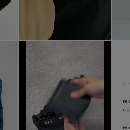
【Le
PH
Col.
PH