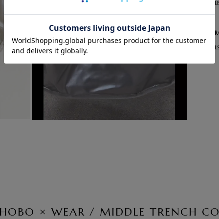
Col.
LAR
Col.
 HOBO × WEAR / MIDDLE TRENCH C