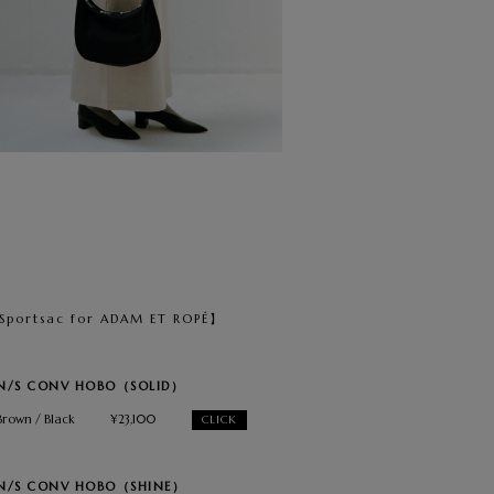
Sportsac for ADAM ET ROPÉ】
 N/S CONV HOBO（SOLID）
Brown / Black
¥23,100
CLICK
 N/S CONV HOBO（SHINE）