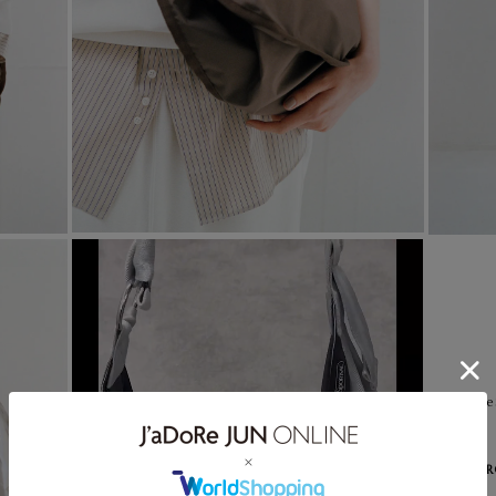
【Le
LAR