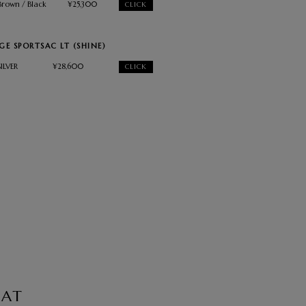
Brown / Black
¥25,300
CLICK
GE SPORTSAC LT (SHINE)
SILVER
¥28,600
CLICK
OAT