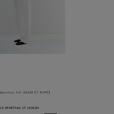
Sportsac for ADAM ET ROPÉ】
GE SPORTSAC LT (SOLID)