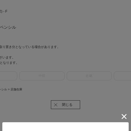
- F
ウペンシル
取り置き分となっている場合があります。
ざいます。
情報となります。
中部
近畿
ペンシル
> 店舗在庫
閉じる