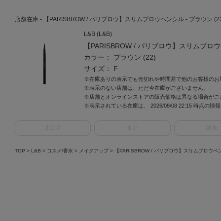
店舗在庫 - 【PARISBROW / パリブロウ】スリムブロウペンシル - ブラウン (22) 
L&B (L&B)
【PARISBROW / パリブロウ】スリムブロ
カラー： ブラウン (22)
サイズ： F
※在庫ありの表示でも売切れや時間差で他のお客様のお
※表示のない店舗は、ただ今在庫がございません。
※店舗とオンラインストアの販売価格は異なる場合がご
※表示されている在庫は、 2026/08/08 22:15 時点の
北海道
東北
関東
TOP
>
L&B
>
コスメ/香水
>
メイクアップ
>
【PARISBROW / パリブロウ】スリムブロウ