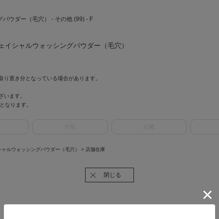
ングパウダー（毛穴） - その他 (99) - F
wder F フェイシャルウォッシングパウダー（毛穴）
取り置き分となっている場合があります。
ざいます。
情報となります。
中部
近畿
r F フェイシャルウォッシングパウダー（毛穴）
> 店舗在庫
閉じる