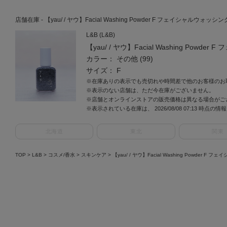
店舗在庫 - 【yau/ / ヤウ】Facial Washing Powder F フェイシャルウォッシ
L&B (L&B)
【yau/ / ヤウ】Facial Washing Po
カラー： その他 (99)
サイズ： F
※在庫ありの表示でも売切れや時間差で他のお客様のお
※表示のない店舗は、ただ今在庫がございません。
※店舗とオンラインストアの販売価格は異なる場合がご
※表示されている在庫は、 2026/08/08 07:13 時点の
北海道
東北
関東
TOP
>
L&B
>
コスメ/香水
>
スキンケア
>
【yau/ / ヤウ】Facial Washing Powde