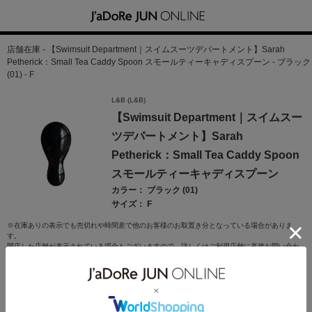
店舗在庫 - 【Swimsuit Department｜スイムスーツデパートメント】Sarah
Petherick：Small Tea Caddy Spoon スモールティーキャディスプーン - ブラック
(01) - F
L&B (L&B)
【Swimsuit Department｜スイムスー
ツデパートメント】Sarah
Petherick：Small Tea Caddy Spoon
スモールティーキャディスプーン
カラー： ブラック (01)
サイズ： F
※在庫ありの表示でも売切れや時間差で他のお客様のお取置き分となっている場合がありま
す。
閉店した店舗が表示されている場合もございますので、詳しくはご利用店舗に直接お問い合わ
せください。
※表示のない店舗は、ただ今在庫がございません。
※店舗とオンラインストアの販売価格は異なる場合がございます。
※表示されている在庫は、 2026/08/09 08:56 時点の情報となります。