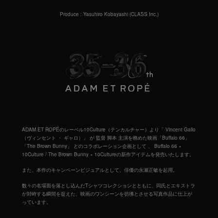
Produce : Yasuhiro Kobayashi (CLASS Inc.)
ADAM ET ROPÉのレーベル10Culture（テンカルチャー）より「 Vincent Gallo
（ヴィンセント ・ ギャロ）」 が 監督 脚本 主演を務めた映画「Buffalo 66」
「The Brown Bunny」 とのコラボレーション企画として 、 Buffalo 66 ×
10Culture / The Brown Bunny × 10Cultureの新作アイテムを発売いたします。
また、本作のキャンペーンビジュアルとして、俳優の永瀬正敏を起用。
数々の名場面を落とし込んだTシャツコレクションとともに、同氏とエキストラ
が対峙する瞬間を捉えた、映画のワンシーンを彷彿とさせる写真作品に仕上が
っています。