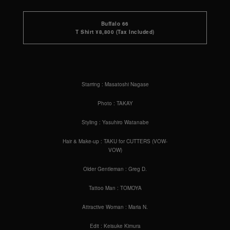
Buffalo 66
T Shirt ¥8,800 (Tax Included)
Starring : Masatoshi Nagase
Photo : TAKAY
Styling : Yasuhiro Watanabe
Hair & Make-up : TAKU for CUTTERS (VOW-
VOW)
Older Gentleman : Greg D.
Tattoo Man : TOMOYA
Attractive Woman : Maria N.
Edit : Keisuke Kimura