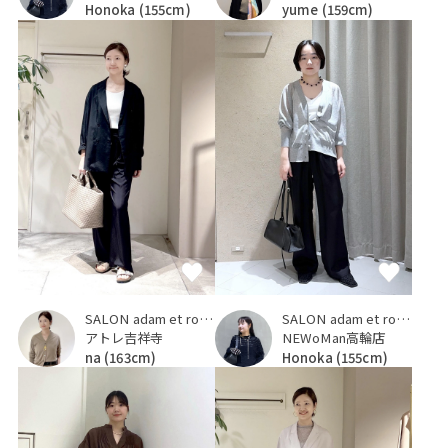
Honoka
(155cm)
yume
(159cm)
SALON adam et ropé
SALON adam et ropé
アトレ吉祥寺
NEWoMan高輪店
na
(163cm)
Honoka
(155cm)