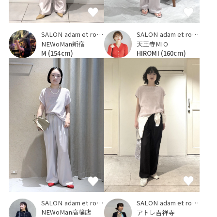
SALON adam et ropé
SALON adam et ropé
NEWoMan新宿
天王寺MIO
M
(154cm)
HIROMI
(160cm)
SALON adam et ropé
SALON adam et ropé
NEWoMan高輪店
アトレ吉祥寺