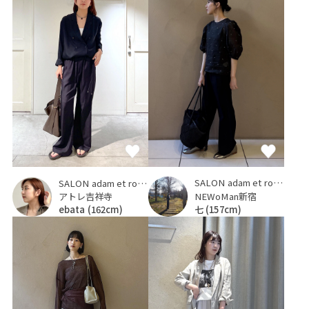
SALON adam et ropé
SALON adam et ropé
NEWoMan新宿
アトレ吉祥寺
七
(157cm)
ebata
(162cm)