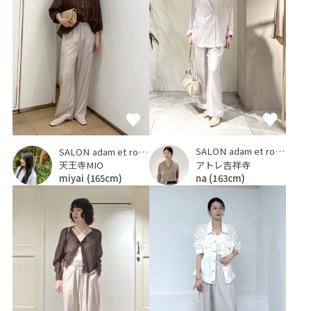
SALON adam et ropé
SALON adam et ropé
アトレ吉祥寺
天王寺MIO
na
(163cm)
miyai
(165cm)