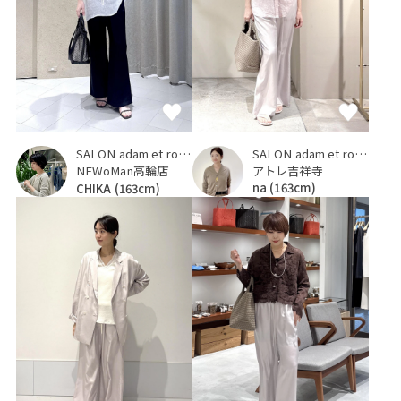
SALON adam et ropé
SALON adam et ropé
アトレ吉祥寺
NEWoMan高輪店
na
(163cm)
CHIKA
(163cm)