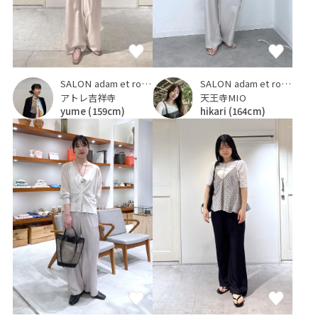
SALON adam et ropé
SALON adam et ropé
アトレ吉祥寺
天王寺MIO
yume
(159cm)
hikari
(164cm)