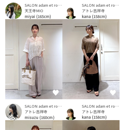
SALON adam et ropé
SALON adam et ropé
天王寺MIO
アトレ吉祥寺
miyai
(165cm)
kana
(158cm)
SALON adam et ropé
SALON adam et ropé
アトレ吉祥寺
アトレ吉祥寺
kana
(158cm)
misuzu
(160cm)