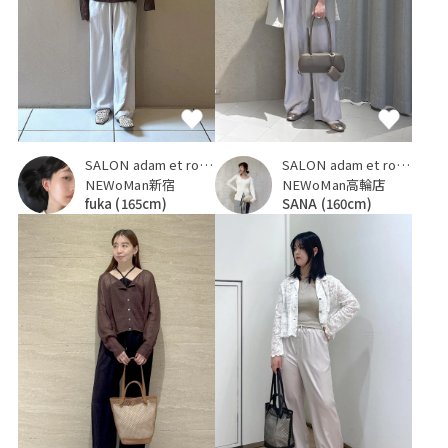
SALON adam et ropé
SALON adam et ropé
NEWoMan高輪店
NEWoMan新宿
SANA
(160cm)
fuka
(165cm)