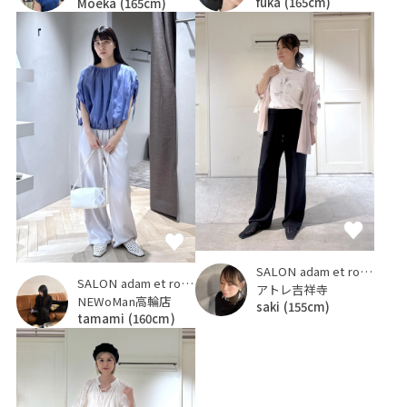
fuka
(165cm)
Moeka
(165cm)
SALON adam et ropé
SALON adam et ropé
アトレ吉祥寺
NEWoMan高輪店
saki
(155cm)
tamami
(160cm)