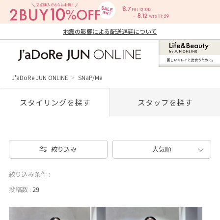
地震の影響による配送遅延について
新しいキレイと出合うために。
J'aDoRe JUN ONLINE（ジャドール ジュ
ン オンライン）
J'aDoRe JUN ONLINE
SNaP/Me
スタイリングを探す
スタッフを探す
絞り込み
人気順
絞り込み条件 :
投稿数 :
29