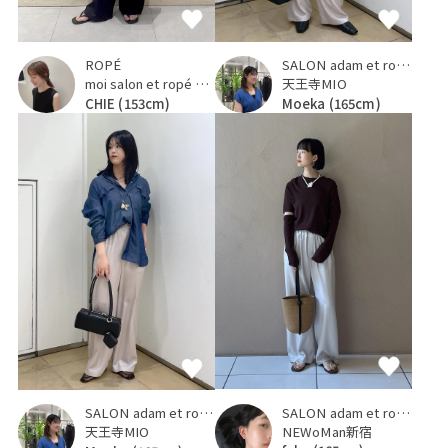
ROPÉ
SALON adam et ropé
moi salon et ropé 大阪高島屋
天王寺MIO
CHIE
(153cm)
Moeka
(165cm)
SALON adam et ropé
SALON adam et ropé
NEWoMan新宿
天王寺MIO