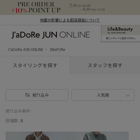
地震の影響による配送遅延について
新しいキレイと出合うために。
J'aDoRe JUN ONLINE（ジャドール ジュ
ン オンライン）
J'aDoRe JUN ONLINE
SNaP/Me
スタイリングを探す
スタッフを探す
絞り込み
人気順
絞り込み条件 :
投稿数 :
8