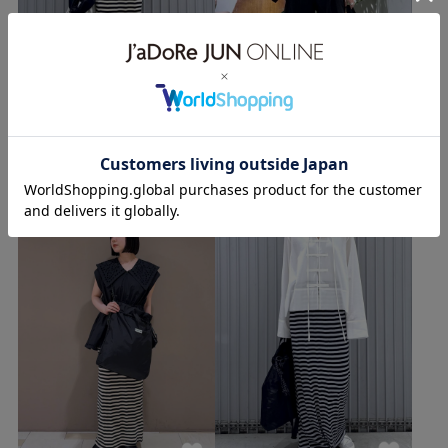
ADAM ET ROPÉ
ADAM ET ROPÉ
天王寺MIO
ミント神戸
HIRATA
(165cm)
Kubota
(159cm)