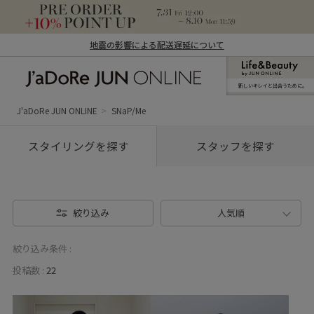
地震の影響による配送遅延について
新しいキレイと出合うために。
J'aDoRe JUN ONLINE（ジャドール ジュ
ン オンライン）
J'aDoRe JUN ONLINE
SNaP/Me
スタイリングを探す
スタッフを探す
絞り込み
人気順
絞り込み条件 :
投稿数 :
22