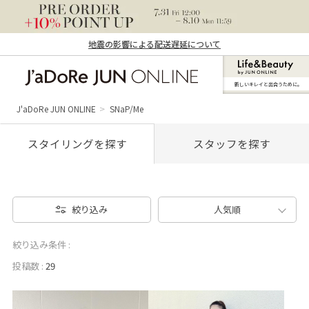
地震の影響による配送遅延について
新しいキレイと出合うために。
J'aDoRe JUN ONLINE（ジャドール ジュ
ン オンライン）
J'aDoRe JUN ONLINE
SNaP/Me
スタイリングを探す
スタッフを探す
絞り込み
人気順
絞り込み条件 :
投稿数 :
29