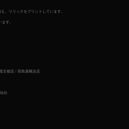
に加え、リリックをプリントしています。
ています。
/ 髙島屋京都店 / 髙島屋横浜店
AL仙台