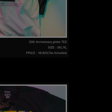
30th Anniversary globe TEE
SIZE：M/L/XL
PRICE：¥8,800(Tax Included)