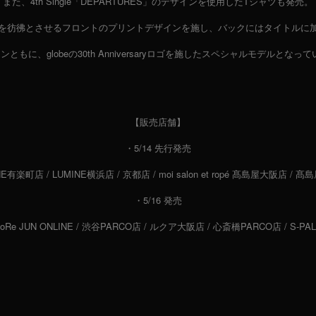
また、4th Single「DEPARTURES」のデザインを使用したTシャツも発売。
CDを彷彿とさせるフロントのプリントデザインを施し、バックにはタイトル
ンともに、globeの30th Anniversaryロゴを施したスペシャルモデルとなっ
【販売店舗】
・5/14 先行発売
NE有楽町店 / LUMINE横浜店 / 京都店 / moi salon et ropé 髙島屋大阪店 
・5/16 発売
DoRe JUN ONLINE / 渋谷PARCO店 / ルクア大阪店 / 心斎橋PARCO店 / S-P