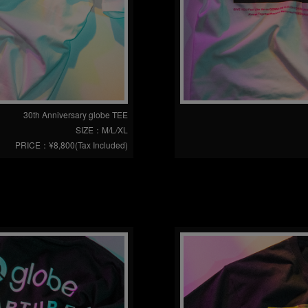
30th Anniversary globe TEE
SIZE：M/L/XL
PRICE：¥8,800(Tax Included)