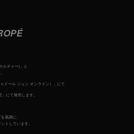
 ROPÉ
ンカルチャー)」と
す。
（ジャドール ジュン オンライン）」にて
LINE」にて発売します。
。
ロゴを基調に、
リントしています。