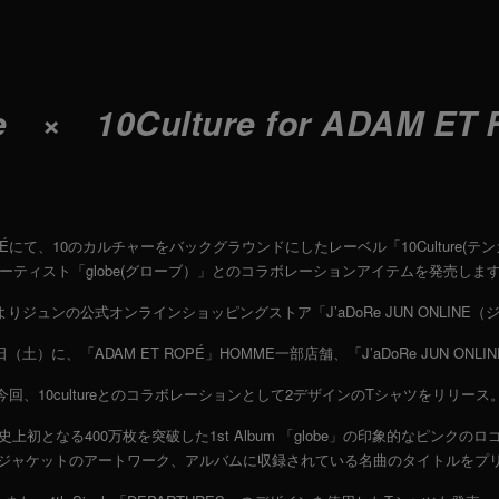
e × 10Culture for ADAM ET
ROPÉにて、10のカルチャーをバックグラウンドにしたレーベル「10Culture(テ
ーティスト「globe(グローブ）」とのコラボレーションアイテムを発売しま
よりジュンの公式オンラインショッピングストア「J’aDoRe JUN ONLINE
土）に、「ADAM ET ROPÉ」HOMME一部店舗、「J’aDoRe JUN ON
今回、10cultureとのコラボレーションとして2デザインのTシャツをリリース
上初となる400万枚を突破した1st Album 「globe」の印象的なピンクの
ジャケットのアートワーク、アルバムに収録されている名曲のタイトルをプ