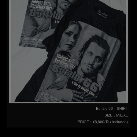
Buffalo 66 T SHIRT
SIZE：M/L/XL
PRICE：¥8,800(Tax Included)