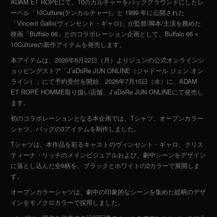
ADAM ET ROPÉにて、10のカルチャーをバックグラウンドにしたレ
ーベル「10Culture(テンカルチャー)」と
1999 年に公開された
「Vincent Gallo(ヴィンセント・ギャロ)」が
監督/脚本/主演を務めた
映画「Buffalo 66」との
コラボレーション企画として、Buffalo 66 ×
10Cultureの新作アイテムを発売します。
本アイテムは、2026年6月22日（月）よりジュンの公式オンラインシ
ョッピングストア「J’aDoRe JUN ONLINE（ジャドール ジュン オン
ライン）」にて予約受付を開始、
2026年7月15日（水）に、ADAM
ET ROPÉ HOMME取り扱い店舗、J’aDoRe JUN ONLINEにて発売し
ます。
初のコラボレーションとなる本企画では、Tシャツ、オープンカラー
シャツ、バッグの3アイテムを制作しました。
Tシャツは、本作品を彩るキャストのヴィンセント・ギャロ、クリス
ティーナ・リッチのメインビジュアルおよび、劇中シーンをデザイン
に落とし込んだ全6柄を、ブラックとホワイトの2カラーで展開しま
す。
オープンカラーシャツは、劇中の印象的なシーンを集めた総柄のデザ
インをモノクロカラーで採用しました。