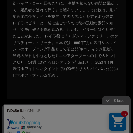
街バッファローへ帰ることに。
事情を知らない両親に電話し
て「婚約者を連れて行く」と嘘をついてしまった彼は、見ず
知らずの少女レイラを拉致して恋人のふりをするよう強要。
レイラはビリーと一緒に過ごすうちに彼の孤独な素顔を知
り、次第に好意を抱き始める。しかし、ビリーにはやり残し
たことがあった。
レイラ役に「アダムス・ファミリー」のク
リスティーナ・リッチ。日本では 1999年7月に渋谷シネクイ
ントのオープニング作品として初公開(キネティック配給)。
当時の渋谷を中心としたミニシアターブームの中で大ヒット
となり、34週にわたるロングランを記録した。
2021年1月、
渋谷ホワイトシネクイントで約20年ぶりのリバイバル公開(コ
ピアポア・フィルム配給)。