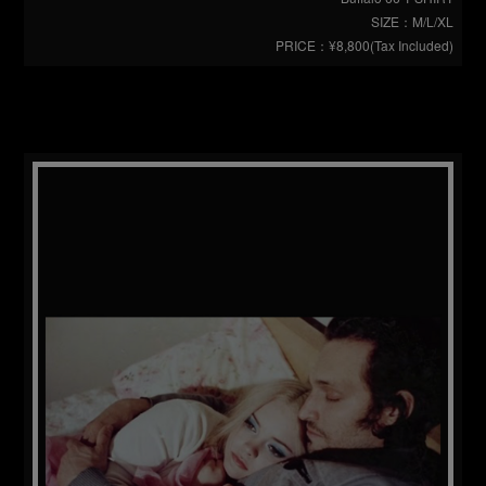
SIZE：M/L/XL
PRICE：¥8,800(Tax Included)