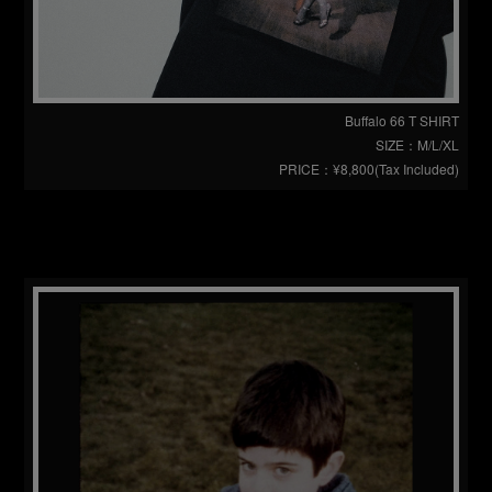
Buffalo 66 T SHIRT
SIZE：M/L/XL
PRICE：¥8,800(Tax Included)