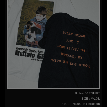
Buffalo 66 T SHIRT
SIZE：M/L/XL
PRICE：¥8,800(Tax Included)