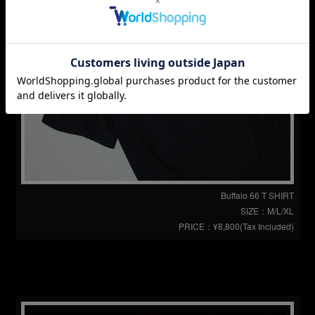
Buffalo 66 T SHIRT
SIZE：M/L/XL
PRICE：¥8,800(Tax Included)