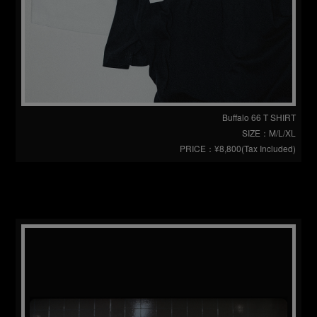
Buffalo 66 T SHIRT
SIZE：M/L/XL
PRICE：¥8,800(Tax Included)