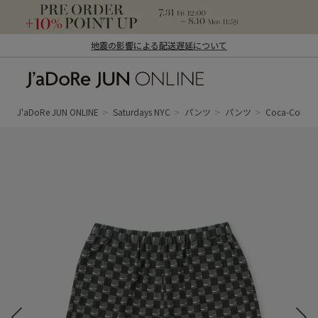
地震の影響による配送遅延について
J'aDoRe JUN ONLINE（ジャドール ジュ
ン オンライン）
J'aDoRe JUN ONLINE
Saturdays NYC
パンツ
パンツ
Coca-Cola 70s