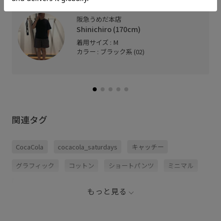
阪急うめだ本店
Shinichiro (170cm)
着用サイズ : M
カラー : ブラック系 (02)
関連タグ
CocaCola
cocacola_saturdays
キャッチー
グラフィック
コットン
ショートパンツ
ミニマル
レーヨン素材
ロゴがポイント
総柄プリント
もっと見る