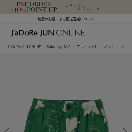
地震の影響による配送遅延について
J'aDoRe JUN ONLINE（ジャドール ジュ
ン オンライン）
J'aDoRe JUN ONLINE
Saturdays NYC
アウトレット
パンツ
パン