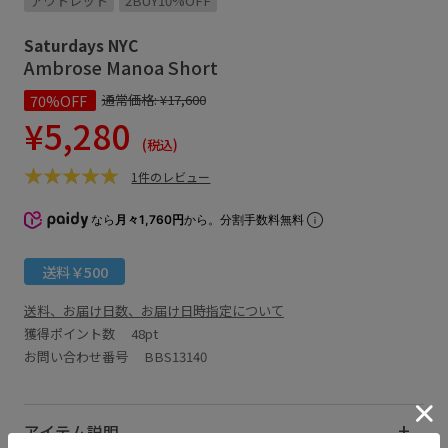
アウトレット
2BUY10%OFF
Saturdays NYC
Ambrose Manoa Short
70%OFF
通常価格:
¥17,600
¥5,280
(税込)
1件のレビュー
なら
月々1,760円
から。分割手数料無料
送料￥500
送料、お届け日数、お届け日時指定について
獲得ポイント数
48pt
お問い合わせ番号 BBS13140
アイテム説明