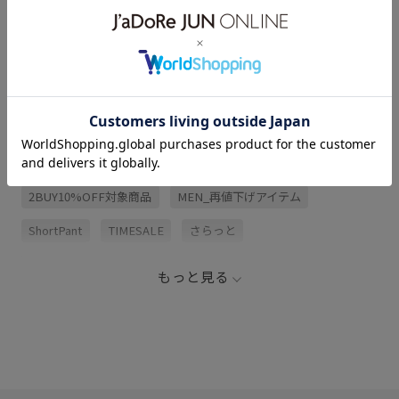
サイズ・素材・お手入れ方法
レビュー (1)
関連タグ
2BUY10%OFF対象商品
MEN_再値下げアイテム
ShortPant
TIMESALE
さらっと
さらっとした着心地
グラフィック
コットン
もっと見る
シャツ
ショーツ
セットアップ
パンツ
春夏