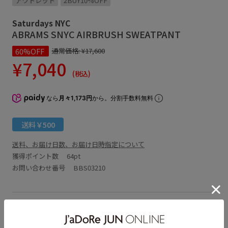
アウトレット
2BUY10%OFF
Saturdays NYC
ABRAMS SNYC AIRBRUSH SWEATPANT
60%OFF
通常価格:
¥17,600
¥7,040
(税込)
なら
月々1,173円
から。分割手数料無料
送料￥500
送料、お届け日数、お届け日時指定について
獲得ポイント数
64pt
お問い合わせ番号 BBS03210
アイテム説明