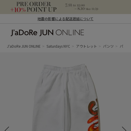
地震の影響による配送遅延について
J'aDoRe JUN ONLINE（ジャドール ジュ
ン オンライン）
J'aDoRe JUN ONLINE
Saturdays NYC
アウトレット
パンツ
パン