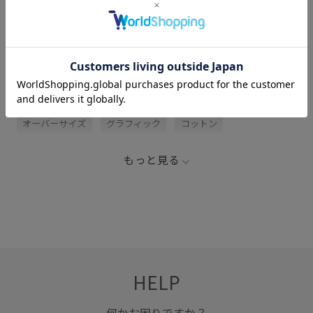
サイズ・素材・お手入れ方法
関連タグ
2BUY10%OFF対象商品
MEN_再値下げアイテム
オーバーサイズ
グラフィック
コットン
コットン100%
スウェットパンツ
セットアップ
もっと見る
タウンユース
パンツ
ヘビーウェイト素材
ルームウェア
春夏
HELP
何かお困りですか？