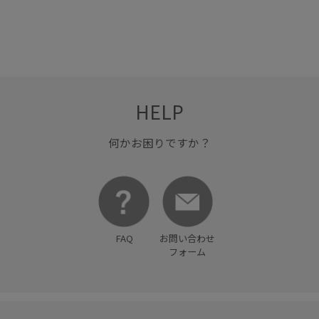
オープンカラー
カットソー
キャミソール
コットン
ゴム仕様
サンダル
シャツ
シュシュ
シルク
シンプル
シンプルなTシャツ
シンプルコーデ
スカーフ
スッキリ
ストレスフリー
タック
HELP
トップス
パンツ
ピンタック
フラットシューズ
ブラウス
リバティ柄
リラックス感
主役アイテム
何かお困りですか？
快適
快適なはき心地
抜け感
滑らかな肌触り
穿き心地が良い
肌触りが良い
肌離れが良い
華やか
薄手
FAQ
お問い合わせ
フォーム