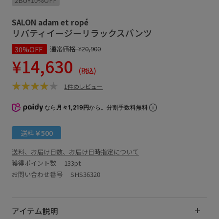
2BUY10%OFF
SALON adam et ropé
リバティイージーリラックスパンツ
30%OFF
通常価格:
¥20,900
¥14,630
(税込)
1件のレビュー
なら
月々1,219円
から。分割手数料無料
送料￥500
送料、お届け日数、お届け日時指定について
獲得ポイント数
133pt
お問い合わせ番号 SHS36320
アイテム説明