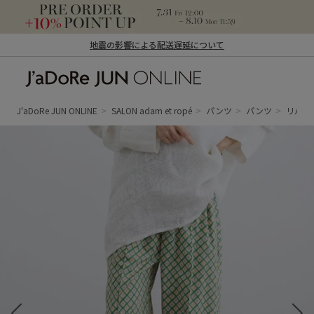
地震の影響による配送遅延について
J'aDoRe JUN ONLINE（ジャドール ジュ
ン オンライン）
J'aDoRe JUN ONLINE
SALON adam et ropé
パンツ
パンツ
リバテ