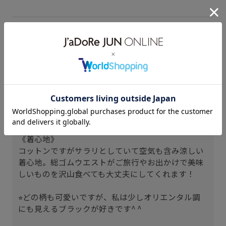
スタッフレビュー
《サイズ感》
ウエスト総ゴムで楽です！
身長159cmでお裾直しがいらないです。
センタープレスが縫いつけなのも型崩れしなくて嬉
しい^ ^
《着心地》
コットンですがサラリとしていて空気も含み涼しい
着心地。総ゴムウエストがご旅行やお出かけで美味
しいものを沢山食べても大丈夫にしてくれます！
⭐︎どの柄も可愛いですが、私は少しオリエンタル調
にも見えるブラックが好きです^ ^