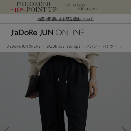
地震の影響による配送遅延について
J'aDoRe JUN ONLINE（ジャドール ジュ
ン オンライン）
J'aDoRe JUN ONLINE
SALON adam et ropé
パンツ
パンツ
アセテ