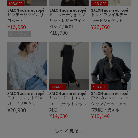
50%OFF
40%OFF
SALON adam et ropé
SALON adam et ropé
SALON adam et ropé
ビンテージツイルサ
ミニポーチ付きスプ
トレビラツイルテー
ロペット
リットレザーワイド
ラードジャケット
¥15,950
¥23,760
バッグ / 追加
¥18,700
ドライタッチ
30%OFF
40%OFF
SALON adam et ropé
SALON adam et ropé
SALON adam et ropé
モチーフカットジャ
リネンドンゴロスス
[26SS]GENTLE SILK
ガードブラウス
カート/セットアップ
シャツ / セットアッ
¥20,900
対応
プ対応・洗える
¥14,630
¥19,140
もっと見る