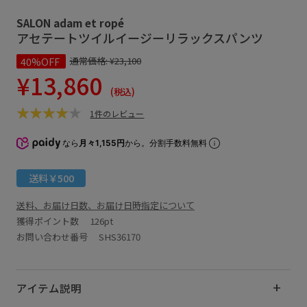
SALON adam et ropé
アセテートツイルイージーリラックスパンツ
40%OFF
通常価格:
¥23,100
¥13,860
(税込)
1件のレビュー
なら
月々1,155円
から。分割手数料無料
送料￥500
送料、お届け日数、お届け日時指定について
獲得ポイント数
126pt
お問い合わせ番号 SHS36170
アイテム説明