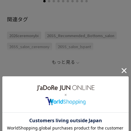
関連タグ
2026ceremonybi
26SS_Recommended_Bottoms_salon
26SS_salon_ceremony
26SS_salon_lspant
ANGIELALA
Tシャツ
きちんと感
きれいめ
もっと見る
さらっとした肌触り
さらりとした
オケージョン
カジュアル
ゴム仕様
サイズ調整
シルク
シンプル
ジャケット
ジャケット合わせ
スエード
2026ceremonybi
スタイルアップ
スッキリ
ストレスフリー
セットアップ
ダウン
ツイル生地
ニット
パンツ
フォーマル
ベルト
ワイドシルエット