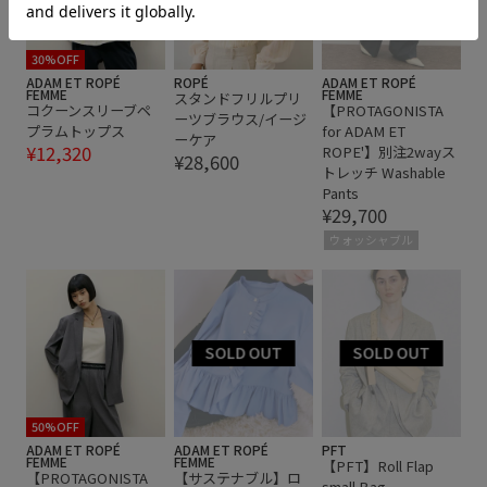
上品
伸縮性
光沢感
卒業式入学式
幅広
快適
快適なはき心地
抜け感
発色が良い
30%OFF
ADAM ET ROPÉ
ROPÉ
ADAM ET ROPÉ
FEMME
FEMME
スタンドフリルプリ
落ち感
薄手
コクーンスリーブペ
【PROTAGONISTA
ーツブラウス/イージ
プラムトップス
for ADAM ET
ーケア
¥12,320
ROPE'】別注2wayス
¥28,600
トレッチ Washable
Pants
¥29,700
ウォッシャブル
50%OFF
ADAM ET ROPÉ
ADAM ET ROPÉ
PFT
FEMME
FEMME
【PFT】Roll Flap
【PROTAGONISTA
【サステナブル】ロ
small Bag