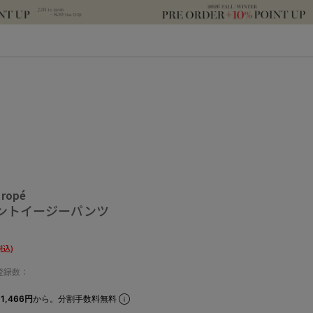
 ropé
ントイージーパンツ
税込)
登録数：
1,466円
から。分割手数料無料