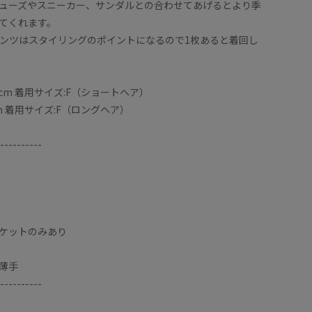
ューズやスニーカー、サンダルとの合わせてあげるとより季
てくれます。
ンツはスタイリングのポイントになるので1枚あると着回し
7cm 着用サイズ:F（ショートヘア）
cm 着用サイズ:F（ロングヘア）
----------
ケットのみあり
【サイズ感
総ゴムな
薄手
はくるぶ
----------
【履き心