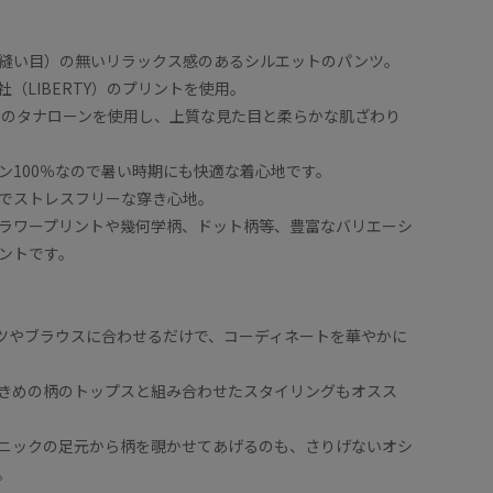
縫い目）の無いリラックス感のあるシルエットのパンツ。
（LIBERTY）のプリントを使用。
定番のタナローンを使用し、上質な見た目と柔らかな肌ざわり
ン100％なので暑い時期にも快適な着心地です。
でストレスフリーな穿き心地。
ラワープリントや幾何学柄、ドット柄等、豊富なバリエーシ
ントです。
ツやブラウスに合わせるだけで、コーディネートを華やかに
きめの柄のトップスと組み合わせたスタイリングもオスス
ニックの足元から柄を覗かせてあげるのも、さりげないオシ
。