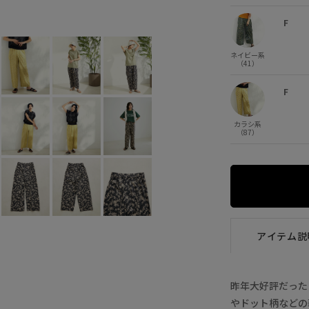
オフホワイト (15)
F
×
F
ネイビー系
（41）
F
カラシ系
（87）
アイテム説
昨年大好評だった
やドット柄などの