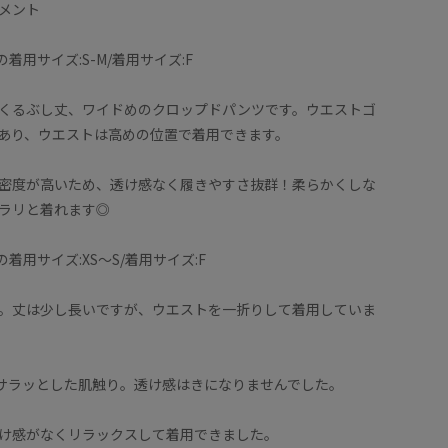
メント
のシルエットです。
ならず、
しが隠れる長さ。ウエスト位置が調整出来るので、フラッ
段の着用サイズ:S-M/着用サイズ:F
召し頂けます。
くるぶし丈、ワイドめのクロップドパンツです。ウエストゴ
めの糸が使われた上質なコットン生地です。リバティプ
あり、ウエストは高めの位置で着用できます。
あります。 薄くて軽くしなやかで、柔らかな肌触りが
密度が高いため、透け感なく履きやすさ抜群！柔らかくしな
ラリと着れます◎
素材感で、暑い夏でも涼しく着られます。
ストゴムなのでストレスフリーの履き心地。
段の着用サイズ:XS〜S/着用サイズ:F
着用サイズ : F
。丈は少し長いですが、ウエストを一折りして着用していま
)
カラー : ブラック系 (03)
のサラッとした肌触り。透け感はきになりませんでした。
け感がなくリラックスして着用できました。