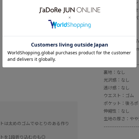
足元はフラットシ
節感を引き立たせ
鮮やかなカラーパ
が効きます◎
■モデル身長:16
モデル身長:163
-------------------
裏地：なし
光沢感：なし
透け感：なし
ウエスト：ゴム
ポケット：後ろポ
身長：154cm
伸縮性：なし
普段のサイズ：S〜M
生地の厚さ：やや
トは太めのゴムでゆとりのある作り
着用サイズ：F（フリー）
-------------------
トを1段折り込むのも◎
【サイズ感】