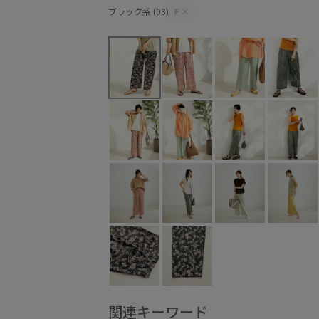
ブラック系 (03)
F
×
関連キーワード