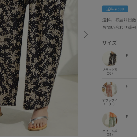
送料￥500
送料、お届け日数
お問い合わせ番号 
サイズ
F
ブラック系
（03）
F
オフホワイ
ト （15）
F
グリーン系
（35）