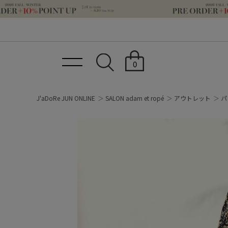
0
J'aDoRe JUN ONLINE
SALON adam et ropé
アウトレット
パ