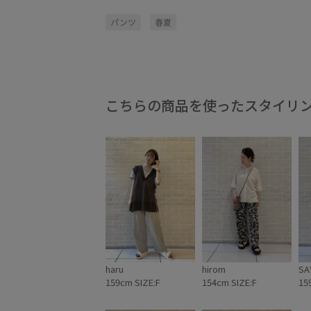
パンツ
春夏
こちらの商品を使ったスタイリ
haru
hirom
SA
159cm SIZE:F
154cm SIZE:F
15