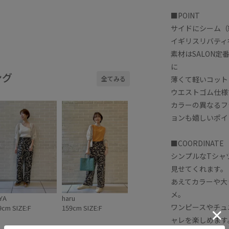
■POINT
サイドにシーム（
イギリスリバティ社
素材はSALON
に
ング
薄くて軽いコット
全てみる
ウエストゴム仕様
カラーの異なるフ
ョンも嬉しいポイ
■COORDINATE
シンプルなTシャ
見せてくれます。
あえてカラーや大
メ。
YA
haru
ワンピースやチュ
9cm SIZE:F
159cm SIZE:F
ャレを楽しめます