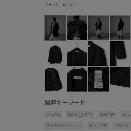
ブラック (01)
34
×
関連キーワード
24AW30
SALON_OUTER
Web限定
きれ
テーラードジャケット
トレンド感
ブラック