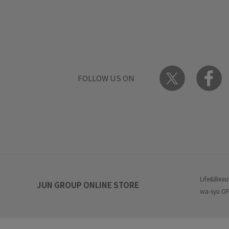
FOLLOW US ON
Life&Beau
JUN GROUP ONLINE STORE
wa-syu OF