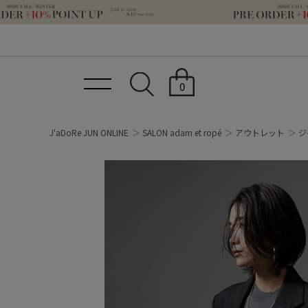
0
J'aDoRe JUN ONLINE
SALON adam et ropé
アウトレット
ジ