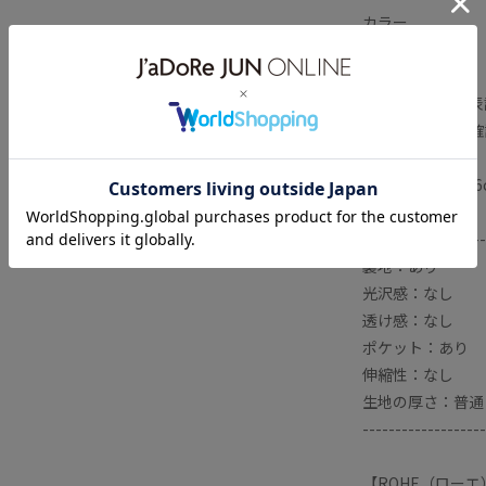
カラー
01：black001
※サイトカラー表
必ずこちらをご確
■モデル身長:166
-------------------
裏地：あり
光沢感：なし
透け感：なし
ポケット：あり
伸縮性：なし
生地の厚さ：普通
-------------------
【ROHE（ローエ