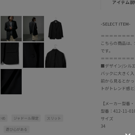
アイテム説
-SELECT ITEM-
＝＝＝＝＝＝＝＝
こちらの商品は、SAL
です。
＝＝＝＝＝＝＝＝
■デザイン/シル
バックに大きく入
前から見るとかっ
トがトレンド感と
【メーカー型番・
型番：412-11-01
サイズ
いめ
ジャドール限定
スリット
34
遊び心がある