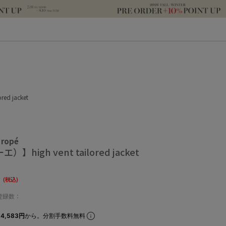
ed jacket
 ropé
】high vent tailored jacket
0
(税込)
登録数：
4,583円
から。分割手数料無料