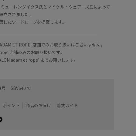
ケ・ミューレンダイクス氏とマイケル・ウェアーズ氏によって
設立されました。
築したワードローブを提案します。
￣￣￣￣￣￣￣￣￣￣￣￣￣￣￣￣￣￣￣￣￣￣￣
DAM ET ROPE' 店舗でのお取り扱いはございません。
et rope’ 店舗のみのお取り扱いです。
ON adam et rope' までお願いします。
番号
SBV64070
ポイント
商品のお届け
着丈ガイド