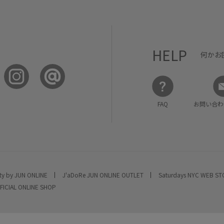
HELP
何かお
FAQ
お問い合わ
ty by JUN ONLINE
J'aDoRe JUN ONLINE OUTLET
Saturdays NYC WEB S
FICIAL ONLINE SHOP