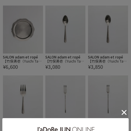
ォーク
クS
SALON adam et ropé
SALON adam et ropé
SALON adam et ropé
【竹俣勇壱（Yuichi Take
【竹俣勇壱（Yuichi Take
【竹俣勇壱（Yuichi Take
¥6,600
¥3,080
¥3,850
mata）】輪花皿M
mata）】ryo サラダスプ
mata）】ryo テーブルス
ーン
プーン
SALON adam et ropé
SALON adam et ropé
SALON adam et ropé