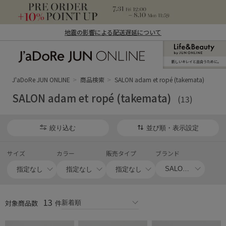
地震の影響による配送遅延について
新しいキレイと出合うために。
J'aDoRe JUN ONLINE（ジャドール ジュ
ン オンライン）
J'aDoRe JUN ONLINE
商品検索
SALON adam et ropé (takemata)
SALON adam et ropé (takemata)
(13)
絞り込む
並び順・表示設定
サイズ
カラー
販売タイプ
ブランド
13
対象商品数
件