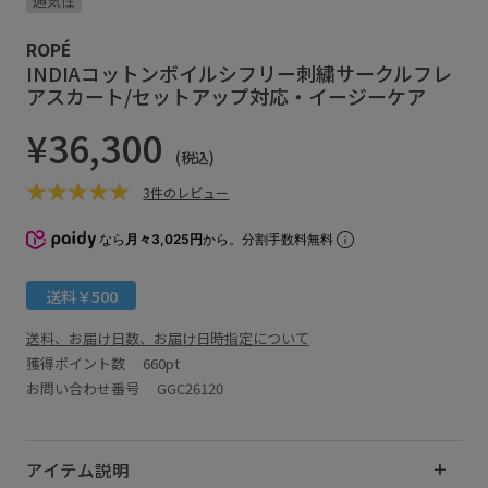
通気性
ROPÉ
INDIAコットンボイルシフリー刺繍サークルフレ
アスカート/セットアップ対応・イージーケア
¥36,300
(税込)
3件のレビュー
なら
月々3,025円
から。分割手数料無料
送料￥500
送料、お届け日数、お届け日時指定について
獲得ポイント数
660pt
お問い合わせ番号 GGC26120
アイテム説明