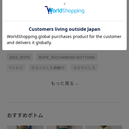
関連タグ
26SS_ROPÉ
ROPÉ_RECOMMEND BOTTOMS
Tシャツ
さらっとした肌触り
さらりとした
ふっくら
ふんわり
ウエストがゴム
カッティング
もっと見る
ギャザースカート
コットン
サマーニット
サンダル
シンプル
シンプルなTシャツ
スカート
スッキリ
ストレスフリー
セットアップ
トップス
ニット
おすすめボトム
フラットサンダル
フレアスカート
ブラウス