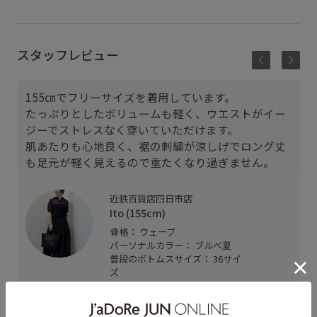
スタッフレビュー
155㎝でフリーサイズを着用しています。
たっぷりとしたボリュームも軽く、ウエストがイー
ジーでストレスなく穿いていただけます。
肌あたりも心地良く、裾の刺繍が涼しげでロング丈
も足元が軽く見えるので重たくなり過ぎません。
近鉄百貨店四日市店
Ito (155cm)
骨格： ウェーブ
パーソナルカラー： ブルべ夏
普段のボトムスサイズ： 36サイ
ズ
着用サイズ : F
カラー : ブラック (01)