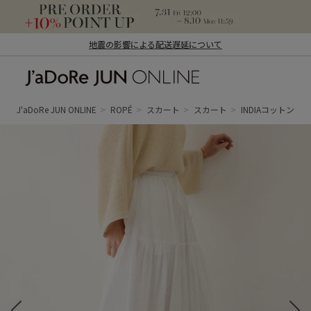
地震の影響による配送遅延について
J'aDoRe JUN ONLINE（ジャドール ジュ
ン オンライン）
J'aDoRe JUN ONLINE
ROPÉ
スカート
スカート
INDIAコットン