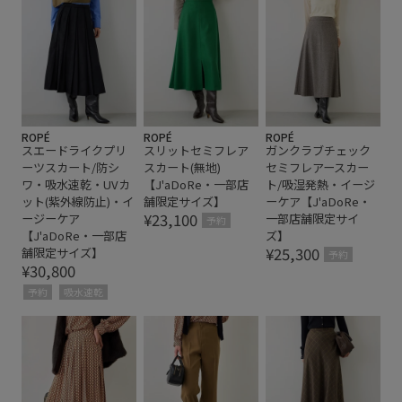
ボイル
ボイル素材
ボリューム感
ポンチョ
ワンピース
夏の機能素材アイテム
快適
快適な着心地
抜け感
穿き心地が良い
肌触りが良い
自宅で洗える
華やか
薄手
ROPÉ
ROPÉ
ROPÉ
スエードライクプリ
スリットセミフレア
ガンクラブチェック
通気性
ーツスカート/防シ
スカート(無地)
セミフレアースカー
ワ・吸水速乾・UVカ
【J'aDoRe・一部店
ト/吸湿発熱・イージ
ット(紫外線防止)・イ
舗限定サイズ】
ーケア【J'aDoRe・
¥23,100
ージーケア
一部店舗限定サイ
予約
【J'aDoRe・一部店
ズ】
¥25,300
舗限定サイズ】
予約
¥30,800
予約
吸水速乾