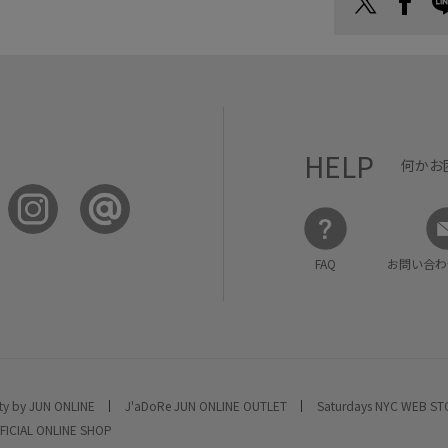
HELP
何かお
FAQ
お問い合わ
ty by JUN ONLINE
J'aDoRe JUN ONLINE OUTLET
Saturdays NYC WEB S
FICIAL ONLINE SHOP