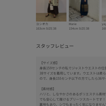
ヨシオカ
Marie
ya
163cm SIZE:38
154cm SIZE:38
16
スタッフレビュー
【サイズ感】
エストがゴムになっ
身長159センチの私でジャストウエストの
38サイズを着用しています。ウエストは柔
ので、身長155センチ以下の方でしたら36
ツが細かいので皺も気
【素材感】
ハリと、しなやかさのあるポリエステル素材
す。軽さもあるので、
でも安心して履けるプリーツスカートです！
ので歩きやすいです。
裏地もあり、シワもまったく気になりません