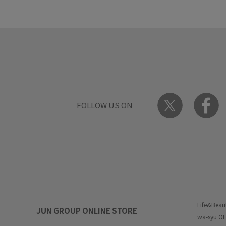
FOLLOW US ON
Life&Beau
JUN GROUP ONLINE STORE
wa-syu OF