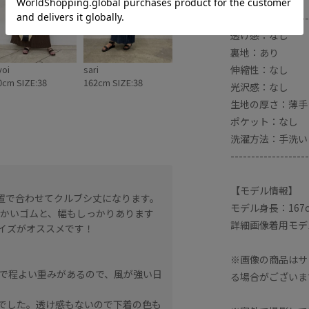
-------------------
透け感：なし
裏地：あり
伸縮性：なし
yoi
sari
0cm SIZE:38
162cm SIZE:38
光沢感：なし
生地の厚さ：薄手
ポケット：なし
洗濯方法：手洗い
-------------------
【サイズ感】
【モデル情報】
位置で合わせてクルブシ丈になります。
身長159センチで38サイ
モデル身長：167c
らかいゴムと、幅もしっかりあります
になります。38サイズを
詳細画像着用モデル身
サイズがオススメです！
かりありますので、身長15
【素材感】
※画像の商品はサ
で程よい重みがあるので、風が強い日
ハリと、しなやかさのある
る場合がございま
でも安心して履けるプリー
でした。透け感もないので下着の色も
裏地もあり、シワもまった