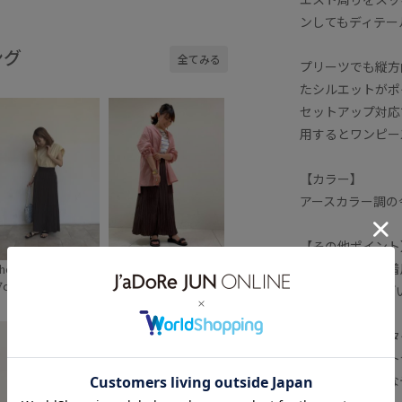
ンしてもディテー
ング
全てみる
プリーツでも縦方
たシルエットがポ
セットアップ対応で
用するとワンピー
【カラー】
アースカラー調の
【その他ポイント
セットアップで着
iho
ガッキー
7cm SIZE:38
153cm SIZE:36
GH21270)もご
【おすすめのスタ
同素材のスカート
ます。ミニマルな