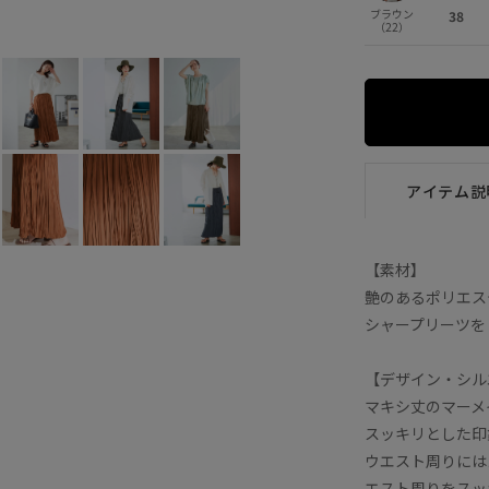
ブラウン
38
ダークブラウン (20)
36
×
38
（22）
アイテム説
【素材】
艶のあるポリエス
シャープリーツを
【デザイン・シル
マキシ丈のマーメ
スッキリとした印
ウエスト周りには
エスト周りをスッ