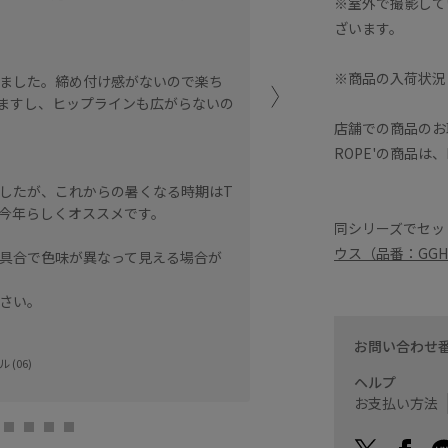
※室外で撮影して
気にしなくて大丈夫です。
ざいます。
【着心地】
※商品の入荷状況
ました。締め付け感がないので楽ち
まずウエストのゴムの柔ら
ますし、ヒップラインも広がらないの
んです。ワッシャープリー
で安心です！
店舗での商品のお
ROPE'の商品は
【スタイリングポイント】
したが、これからの暑くなる時期はT
今回はニットで落ち着いた
今年らしくオススメです。
シャツなどのカジュアルな
同シリーズでセッ
ウス（品番：GGH
具合で色味が異なって見える場合が
※店頭及び屋外での撮影画
ございます。
さい。
商品の色味はスタジオ撮影
お問い合わせ
S-PAL仙台
 (06)
satoi (159cm)
ヘルプ
お支払い方法