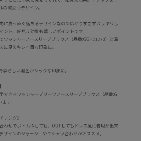
ルの際立つデザイン。
向に真っ直ぐ落ちるデザインなので広がりすぎずスッキリし
イント。細見え効果も嬉しいポイントです。
ワッシャーノースリーブブラウス（品番:GGH21270）と着
スに見えキレイ目な印象に。
今季らしい濃色がシックな印象に。
】
用できるワッシャープリーツノースリーブブラウス（品番:G
ざいます。
イリング】
合わせでボトムINしても、OUTしてもドレス風に着用が出来
デザインのジャージ—やＴシャツ合わせがオススメ。