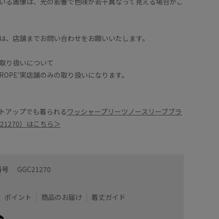
いる画像は、光の影響で色味が若干異なって見える場合がご
【着心地
ウエスト
ず、綺麗
は、店舗までお問い合わせをお願いいたします。
かさにビックリしました。締め付け感がないので楽ち
ツなので細く見えますし、ヒップラインも広がらないの
【スタイ
Tシャツ
取り扱いについて
なコーデ
、ROPE'実店舗のみの取り扱いになります。
雰囲気で合わせましたが、これからの暑くなる時期はT
※店頭及
トップス合わせが今年らしくオススメです。
ございま
トアップでも着られる
ワッシャープリーツノースリーブブラ
商品の色
21270）はこちら＞
像は、光の当たり具合で色味が異なって見える場合が
の画像をご参照下さい。
番号
GGC21270
着用サイズ : 38
カラー : チャコール (06)
ポイント
商品のお届け
着丈ガイド