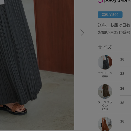
なら
月々
送料￥500
送料、お届け日数
お問い合わせ番号 
サイズ
36
チャコール
38
（06）
36
ダークブラ
38
ウン
（20）
36