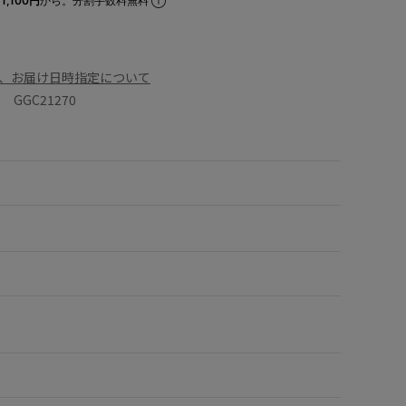
1,100円
から。分割手数料無料
、お届け日時指定について
GGC21270