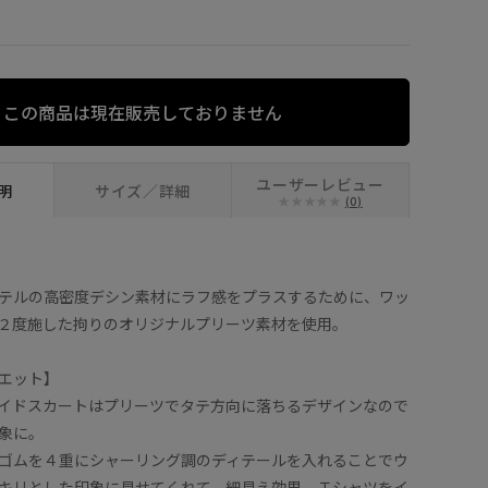
×
ブラウン (22
この商品は現在販売しておりません
ユーザーレビュー
明
サイズ／詳細
(0)
テルの高密度デシン素材にラフ感をプラスするために、ワッ
２度施した拘りのオリジナルプリーツ素材を使用。
エット】
イドスカートはプリーツでタテ方向に落ちるデザインなので
象に。
ゴムを４重にシャーリング調のディテールを入れることでウ
キリとした印象に見せてくれて、細見え効果。Ｔシャツをイ