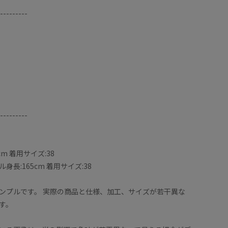
---------
---------
【サイズ
ズを着や。ジャストウエストの位置で合わせてクルブシ丈
身長157
m 着用サイズ:38
着用しています。ウエストは柔らかいゴムと、幅もしっ
普段は3
長:165cm 着用サイズ:38
5センチ以下の方でしたら36サイズがオススメです！
トサンダ
【素材感
ンプルです。 実際の商品と仕様、加工、サイズが若干異な
ポリエステル素材で程よい重みがあるので、風が強い日
サラッと
す。
ツスカートです！
透け感は
く気になりませんでした。透け感もないので下着の色も