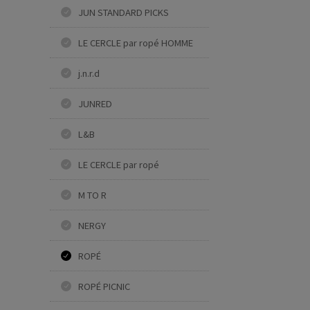
JUN STANDARD PICKS
LE CERCLE par ropé HOMME
j.n.r.d
JUNRED
L&B
LE CERCLE par ropé
M TO R
NERGY
ROPÉ
ROPÉ PICNIC