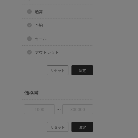
通常
予約
セール
アウトレット
リセット
決定
価格帯
〜
リセット
決定