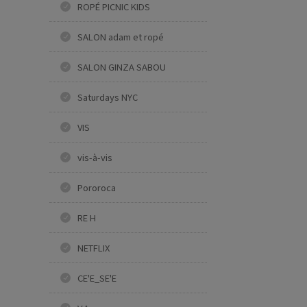
ROPÉ PICNIC KIDS
SALON adam et ropé
SALON GINZA SABOU
Saturdays NYC
VIS
vis-à-vis
Pororoca
RE H
NETFLIX
CE'E_SE'E