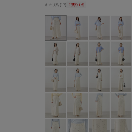
キナリ系 (17)
F
残り1点