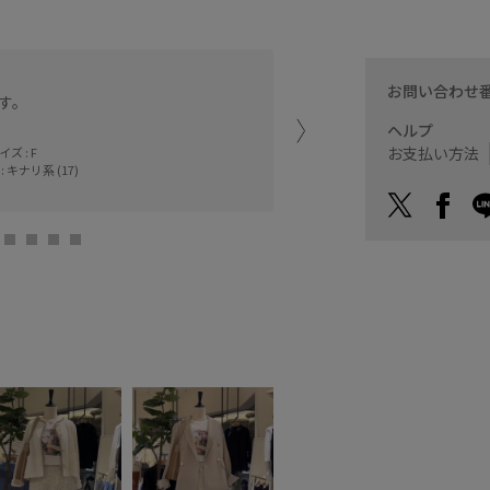
シワになりにくい素材でド
お問い合わせ
す。
ヘルプ
鳥栖プレミアムア
sue (157cm)
お支払い方法
ズ : F
: キナリ系 (17)