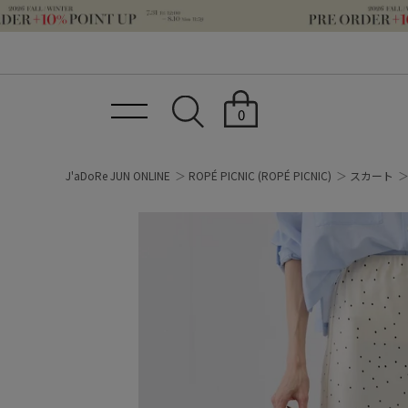
0
J'aDoRe JUN ONLINE
ROPÉ PICNIC
(ROPÉ PICNIC)
スカート