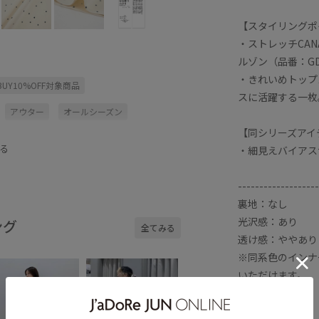
【スタイリングポ
・ストレッチCAN
ルゾン（品番：GD
・きれいめトップ
BUY10%OFF対象商品
スに活躍する一枚
アウター
オールシーズン
【同シリーズアイ
スカート
スッキリ
トップス
る
・細見えバイアスサ
ラム
メッシュ
ラインがきれい
-------------------
ージ加工
上品
伸縮性
光沢感
裏地：なし
穿き心地が良い
細見え
透け感
光沢感：あり
ング
全てみる
透け感：ややあり
※同系色のインナ
いただけます。
伸縮性：あり
ウエスト：ゴム