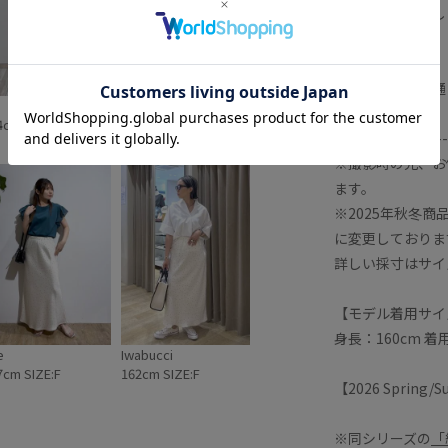
ファスナー：なし
ポケット：なし
ボタン：なし
生地の厚さ：普通
のん
季節：通年
4cm SIZE:F
159cm SIZE:F
-------------------
※撮影時の光、お
ます。
※2025年秋冬
に変更しておりま
詳しい採寸はサイ
【モデル着用サイ
身長：160cm 着
e
Iwabucci
7cm SIZE:F
162cm SIZE:F
【2026 Spring
※同シリーズの
「