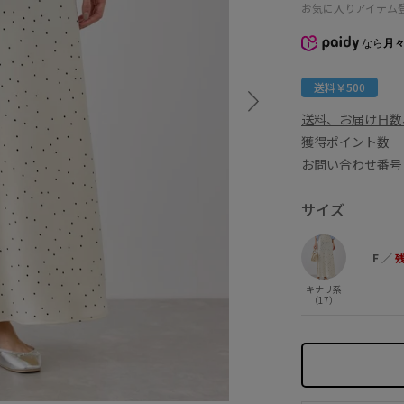
お気に入りアイテム
なら
月々
送料￥500
送料、お届け日数
獲得ポイント
お問い合わせ番号 
サイズ
F
／
キナリ系
（17）