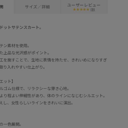
ユーザーレビュー
明
サイズ／詳細
(9)
ドットサテンスカート。
テン素材を使用。
た上品な光沢感がポイント。
工を施すことで、生地に表情を持たせ、きれいめになりすぎ
取り入れやすい仕上がり。
エット】
ルゴム仕様で、リラクシーな穿き心地。
より程よい伸縮性があり、体のラインになじむシルエット。
えし、女性らしいラインをきれいに演出。
の一色展開。