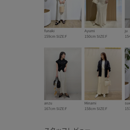
funaki
Ayumi
ju
159cm SIZE:F
150cm SIZE:F
15
anzu
Minami
su
167cm SIZE:F
158cm SIZE:F
15
スタッフレビュー