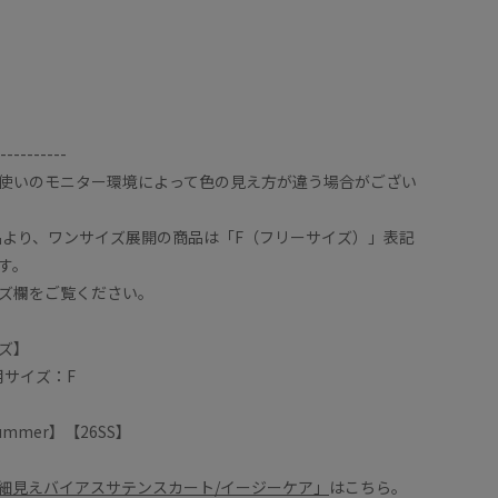
----------
使いのモニター環境によって色の見え方が違う場合がござい
商品より、ワンサイズ展開の商品は「F（フリーサイズ）」表記
す。
ズ欄をご覧ください。
ズ】
用サイズ：F
/Summer】【26SS】
細見えバイアスサテンスカート/イージーケア」
はこちら。