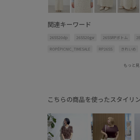
関連キーワード
26SS20dp
26SS20gsr
26SSRPボトム
2
ROPÉPICNIC_TIMESALE
RP26SS
きれいめ
カジュアル
ゴム仕様
サテン
ジャケット
もっと見
フリーサイズ
ブルゾン
ペチコート
ペプ
リラックススタイル
ヴィンテージ
ヴィンテ
幅広
活躍する一着
秋冬
程よい肉感
こちらの商品を使ったスタイリ