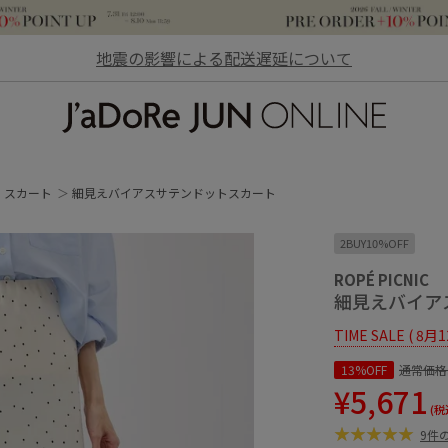
地震の影響による配送遅延について
JaDoRe JUN ONLINE
スカート
細見えバイアスサテンドットスカート
2BUY10%OFF
ROPÉ PICNIC
細見えバイア
TIME SALE ( 8月
13%OFF
通常価格
¥5,671
(税
9件