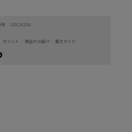
ットが可愛いです！
光沢感が
番号
GDC16150
サテン素
ウエスト
ウトレット
着用サイズ : F
カラー : キナリ系 (17)
ポイント
商品のお届け
着丈ガイド