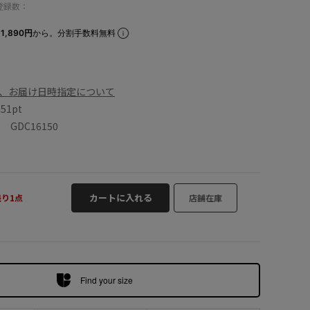
登録数：
1,890円
から。分割手数料無料
、お届け日時指定について
数
51pt
GDC16150
カートに入れる
残り1点
店舗在庫
Find your size