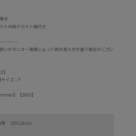
薄手
スト内側ドロスト紐付き
----------
使いのモニター環境によって色の見え方が違う場合がござい
ズ】
用サイズ：F
/Summer】【26SS】
番号
GDC16110
透け感でした。骨盤が広めではありますが目立つこと
ティアー