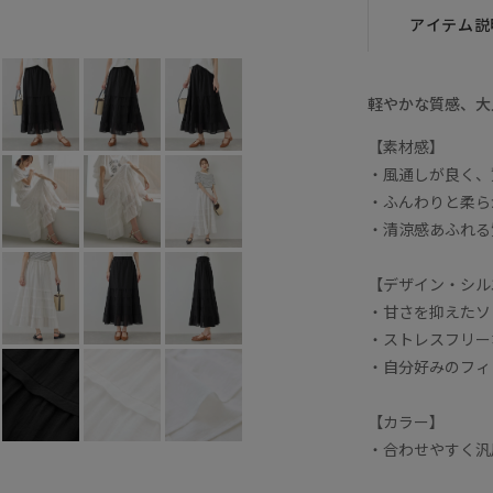
ホワイト (10)
F
○
アイテム説
軽やかな質感、大
【素材感】
・風通しが良く、
・ふんわりと柔ら
・清涼感あふれる
【デザイン・シル
・甘さを抑えたソ
・ストレスフリー
・自分好みのフィ
【カラー】
・合わせやすく汎