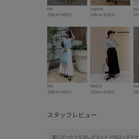
Rei
sayumi
ay
158cm SIZE:F
156cm SIZE:F
15
Rei
NACHI
Ka
158cm SIZE:F
155cm SIZE:F
15
スタッフレビュー
合わせてキレイめコ
夏にぴったりな涼しげコットンのロングスカ