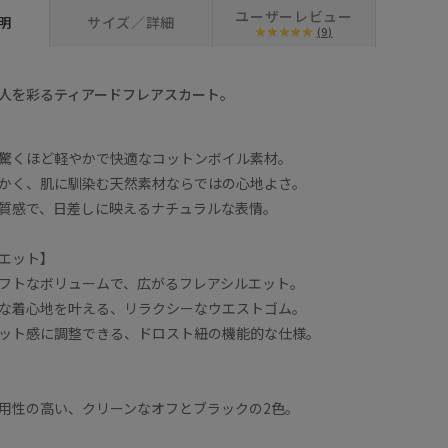
ユーザーレビュー
明
サイズ／詳細
(9)
人を彩るティアードフレアスカート。
驚くほど軽やかで快適なコットンボイル素材。
かく、肌に馴染む天然素材ならではの心地よさ。
質感で、日差しに映えるナチュラルな表情。
エット】
フトなボリュームで、広がるフレアシルエット。
な着心地を叶える、リラクシーなウエストゴム。
ット感に調整できる、ドロスト紐の機能的な仕様。
用性の高い、クリーンなオフとブラックの2色。