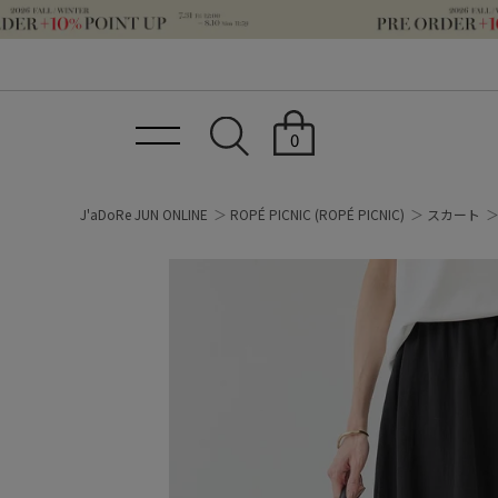
0
J'aDoRe JUN ONLINE
ROPÉ PICNIC
(ROPÉ PICNIC)
スカート