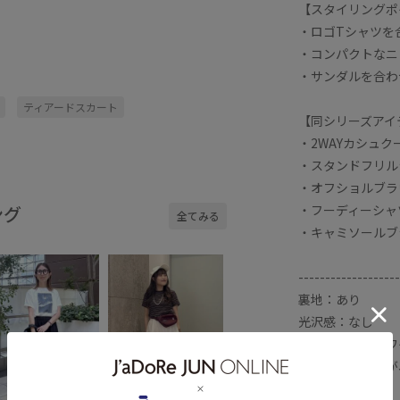
【スタイリングポ
・ロゴTシャツを
・コンパクトなニ
・サンダルを合わ
ティアードスカート
【同シリーズアイ
・2WAYカシュク
・スタンドフリルシ
・オフショルブラウ
・フーディーシャツ
ング
全てみる
・キャミソールブラ
-------------------
裏地：あり
光沢感：なし
透け感：オフホワ
※裏地付きですが
伸縮性：なし