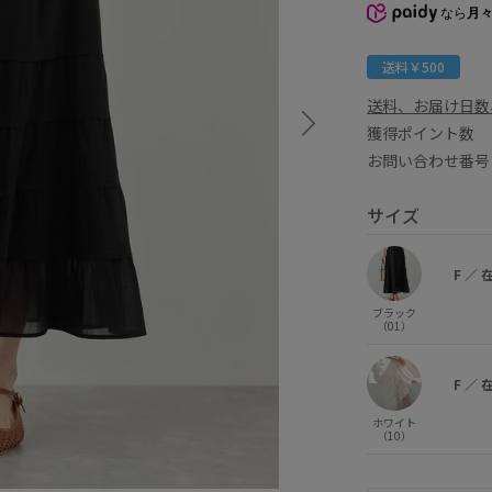
なら
月々
送料￥500
送料、お届け日数
獲得ポイント
お問い合わせ番号 
サイズ
F
／
ブラック
（01）
F
／
ホワイト
（10）