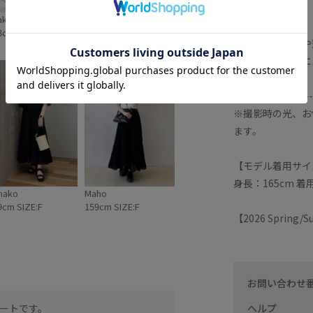
ウエスト：ゴム
aka
fk
ポケット：なし
3cm SIZE:F
154cm SIZE:F
生地の厚さ：やや
その他仕様：ウエ
季節：春、夏
-------------------
※撮影時の光、お
ます。
【モデル着用サイ
身長：165cm 着
nako
Maho
9cm SIZE:F
159cm SIZE:F
【2026 Spring
お問い合わせ
ヘルプ
ートです。
裾がシアー感があり程よい