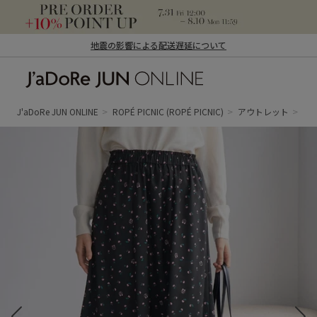
地震の影響による配送遅延について
J'aDoRe JUN ONLINE（ジャドール ジュ
ン オンライン）
J'aDoRe JUN ONLINE
ROPÉ PICNIC
(ROPÉ PICNIC)
アウトレット
ス