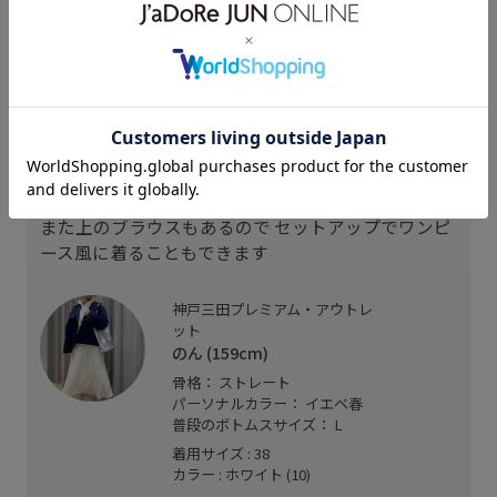
スタッフレビュー
よ〜く見ると、お花の中にドラえもんが隠れてい
る、とってもキュートなスカートです
お子様とお揃いで着ることができるアイテムです。
また上のブラウスもあるので セットアップでワンピ
ース風に着ることもできます
神戸三田プレミアム・アウトレ
ット
のん (159cm)
骨格： ストレート
パーソナルカラー： イエベ春
普段のボトムスサイズ： L
着用サイズ : 38
カラー : ホワイト (10)