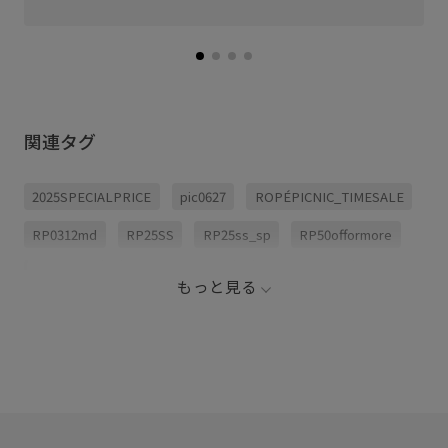
関連タグ
2025SPECIALPRICE
pic0627
ROPÉPICNIC_TIMESALE
RP0312md
RP25SS
RP25ss_sp
RP50offormore
きちんと感
ウエストギャザー
オールシーズン
もっと見る
シャツ
ジャケット
スウェット
スカート
スニーカー
スペシャルアイテム
ドラえもん
ドラえもん第4弾
ニット
パンプス
ブラウス
ブーツ
ロングスカート
ワンピース
楽ちん