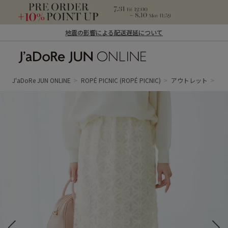
地震の影響による配送遅延について
J'aDoRe JUN ONLINE（ジャドール ジュ
ン オンライン）
J'aDoRe JUN ONLINE
ROPÉ PICNIC
(ROPÉ PICNIC)
アウトレット
ス