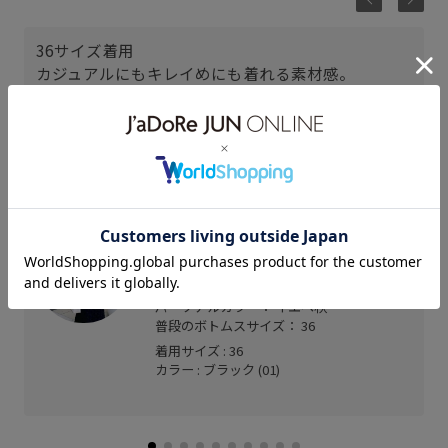
36サイズ着用
カジュアルにもキレイめにも着れる素材感。
ウエストゴムで楽な着心地。
足捌きのしなすい後ろスリット入り。
フラワー柄のチュールレースがポイントでお値段以
上の見え方が◎
オンオフどちらにもコーディネートしやすい。
たまプラーザテラス
ayaka (153cm)
骨格： ウェーブ
パーソナルカラー： イエベ秋
普段のボトムスサイズ： 36
着用サイズ : 36
カラー : ブラック (01)