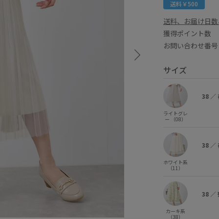
送料￥500
送料、お届け日数
獲得ポイント
お問い合わせ番号 
サイズ
38
／
ライトグレ
ー （08）
38
／
ホワイト系
（11）
38
／
カーキ系
（38）