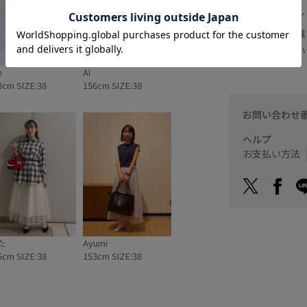
※スタッフスタイ
の商品の色味と異
実際の商品に近い
e
AI
8cm SIZE:38
156cm SIZE:38
お問い合わせ
ヘルプ
お支払い方法
た
Ayumi
5cm SIZE:38
153cm SIZE:38