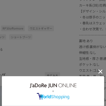
カーキ系(38):花柄
【デザイン・シル
・冬は厚手のニッ
・春先はスウェッ
RP30offormore
ウエストギャザー
・合わせ次第で、
-------------------
ャツ
ショートブーツ
裏地:あり
ニーカー
チュール
ニット
透け感:裏側がな
る
伸縮性:なし
花柄
生地感・厚さ:普
ポケット:なし
ウエスト:ゴム
ング
全てみる
季節:春・夏・秋
-------------------
※撮影時の光、お
ます。
※モデル身長:165