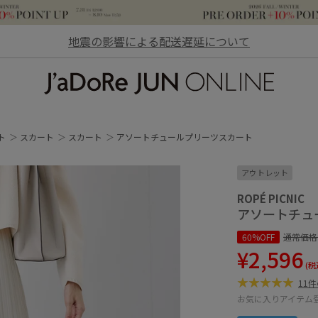
地震の影響による配送遅延について
JaDoRe JUN ONLINE
ト
スカート
スカート
アソートチュールプリーツスカート
アウトレット
ROPÉ PICNIC
アソートチュ
60%OFF
通常価格
¥2,596
(税
11
お気に入りアイテム