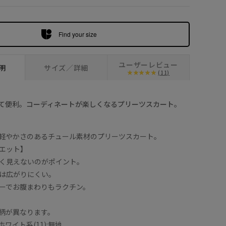
カーキ系 (38
Find your size
ユーザーレビュー
明
サイズ／詳細
(11)
て便利。コーディネートが楽しくなるプリーツスカート。
軽やかさのあるチュール素材のプリーツスカート。
エット】
く見えないのがポイント。
は広がりにくい。
ーでお腹まわりもラクチン。
柄が異なります。
ホワイト系(11):無地