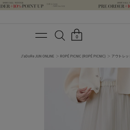
0
J'aDoRe JUN ONLINE
ROPÉ PICNIC
(ROPÉ PICNIC)
アウトレッ