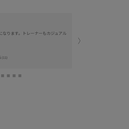
ウエストは総ゴムなので着
ロングスカートよりもやや
丈になります。トレーナーもカジュアル
シーズンレスでお使いいた
便利です！
ジョイナス横浜
(11)
ゆた (155cm)