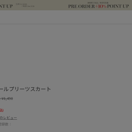
ールプリーツスカート
:
¥6,490
込)
件のレビュー
登録数：