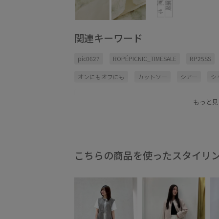
関連キーワード
pic0627
ROPÉPICNIC_TIMESALE
RP25SS
オンにもオフにも
カットソー
シアー
シ
シンプルコーデ
スウェット
スカート
ス
もっと見
プリーツスカート
ロング丈
春先
楽ちん
こちらの商品を使ったスタイリ