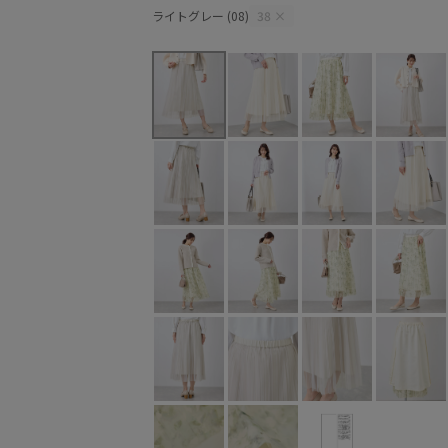
ライトグレー (08)
38
×