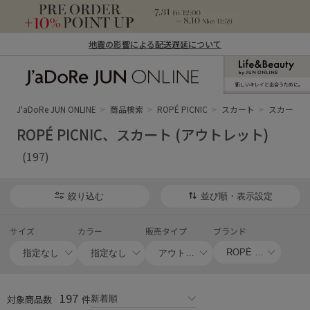
地震の影響による配送遅延について
新しいキレイと出合うために。
J'aDoRe JUN ONLINE（ジャドール ジュ
ン オンライン）
J'aDoRe JUN ONLINE
商品検索
ROPÉ PICNIC
スカート
スカート 
ROPÉ PICNIC、スカート (アウトレット)
(197)
絞り込む
並び順・表示設定
サイズ
カラー
販売タイプ
ブランド
197
対象商品数
件