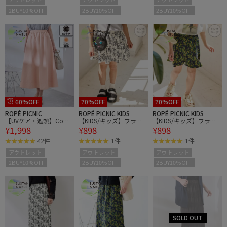
2BUY10%OFF
2BUY10%OFF
2BUY10%OFF
60%OFF
70%OFF
70%OFF
ROPÉ PICNIC
ROPÉ PICNIC KIDS
ROPÉ PICNIC KIDS
【UVケア・遮熱】Comf
【KIDS/キッズ】フラワ
【KIDS/キッズ】フラワ
¥1,998
¥898
¥898
ort Seriesコンフォートシ
ー柄インパン付きスカー
ー柄インパン付きスカー
リーズ/着丈が選べるフ
ト/リンクコーデ
ト/リンクコーデ
42件
1件
1件
レアスカート
アウトレット
アウトレット
アウトレット
2BUY10%OFF
2BUY10%OFF
2BUY10%OFF