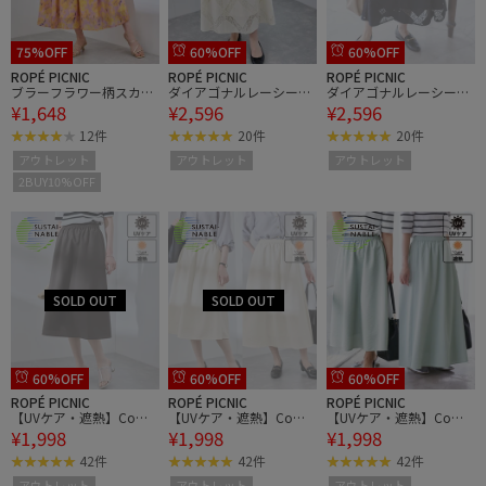
75%OFF
60%OFF
60%OFF
ROPÉ PICNIC
ROPÉ PICNIC
ROPÉ PICNIC
ブラーフラワー柄スカー
ダイアゴナルレーシース
ダイアゴナルレーシース
¥1,648
¥2,596
¥2,596
ト
カート
カート
12件
20件
20件
アウトレット
アウトレット
アウトレット
2BUY10%OFF
60%OFF
60%OFF
60%OFF
ROPÉ PICNIC
ROPÉ PICNIC
ROPÉ PICNIC
【UVケア・遮熱】Comf
【UVケア・遮熱】Comf
【UVケア・遮熱】Comf
¥1,998
¥1,998
¥1,998
ort Seriesコンフォートシ
ort Seriesコンフォートシ
ort Seriesコンフォートシ
リーズ/着丈が選べるフ
リーズ/着丈が選べるフ
リーズ/着丈が選べるフ
42件
42件
42件
レアスカート
レアスカート
レアスカート
アウトレット
アウトレット
アウトレット