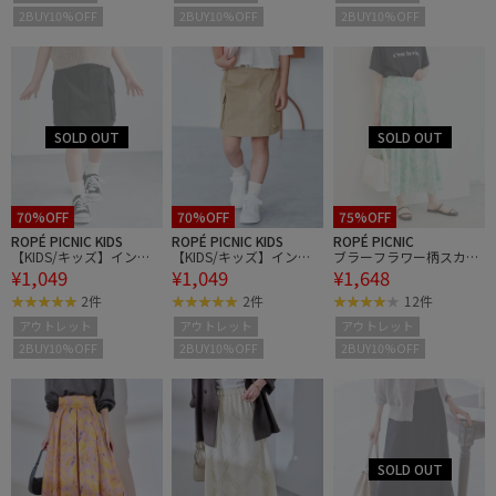
2BUY10%OFF
2BUY10%OFF
2BUY10%OFF
70%OFF
70%OFF
75%OFF
ROPÉ PICNIC KIDS
ROPÉ PICNIC KIDS
ROPÉ PICNIC
【KIDS/キッズ】インパ
【KIDS/キッズ】インパ
ブラーフラワー柄スカー
¥1,049
¥1,049
¥1,648
ンツ付きストレッチカー
ンツ付きストレッチカー
ト
ゴミニスカート
ゴミニスカート
2件
2件
12件
アウトレット
アウトレット
アウトレット
2BUY10%OFF
2BUY10%OFF
2BUY10%OFF