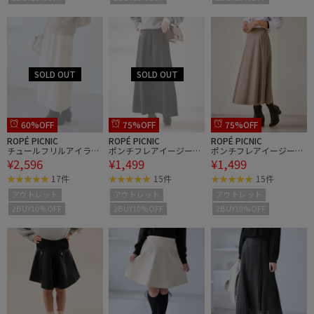
60%OFF
75%OFF
75%OFF
ROPÉ PICNIC
ROPÉ PICNIC
ROPÉ PICNIC
チュールフリルアイライ
ポンチフレアイージース
ポンチフレアイージース
¥2,596
¥1,499
¥1,499
ンスカート
カート/セットアップ対
カート/セットアップ対
応
応
17件
15件
15件
アウトレット
アウトレット
アウトレット
2BUY10%OFF
2BUY10%OFF
2BUY10%OFF