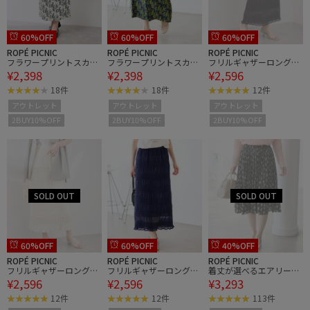
60%OFF
60%OFF
60%OFF
ROPÉ PICNIC
ROPÉ PICNIC
ROPÉ PICNIC
フラワープリントスカー
フラワープリントスカー
フリルギャザーロングス
¥2,398
¥2,398
¥2,596
ト/リンクコーデ
ト/リンクコーデ
カート
18件
18件
12件
アウトレット
アウトレット
アウトレット
2BUY10%OFF
2BUY10%OFF
2BUY10%OFF
60%OFF
60%OFF
40%OFF
ROPÉ PICNIC
ROPÉ PICNIC
ROPÉ PICNIC
フリルギャザーロングス
フリルギャザーロングス
着丈が選べるエアリープ
¥2,596
¥2,596
¥3,293
カート
カート
リーツスカート
12件
12件
113件