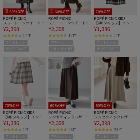
60%OFF
60%OFF
70%OFF
ROPÉ PICNIC
ROPÉ PICNIC
ROPÉ PICNIC KIDS
スリートーンツイードス
スリートーンツイードス
【KIDS/キッズ】インパ
¥2,398
¥2,398
¥1,386
カート/セットアップ対
カート/セットアップ対
ンツ付きオンブレチェッ
応
応
クプリーツスカート/リ
17件
17件
1件
ンクコーデ
アウトレット
アウトレット
アウトレット
2BUY10%OFF
2BUY10%OFF
2BUY10%OFF
70%OFF
60%OFF
60%OFF
ROPÉ PICNIC KIDS
ROPÉ PICNIC
ROPÉ PICNIC
【KIDS/キッズ】インパ
シンセティックレザーフ
シンセティックレザーフ
¥1,386
¥2,398
¥2,398
ンツ付きオンブレチェッ
レアロングスカート
レアロングスカート
クプリーツスカート/リ
1件
23件
23件
ンクコーデ
アウトレット
アウトレット
アウトレット