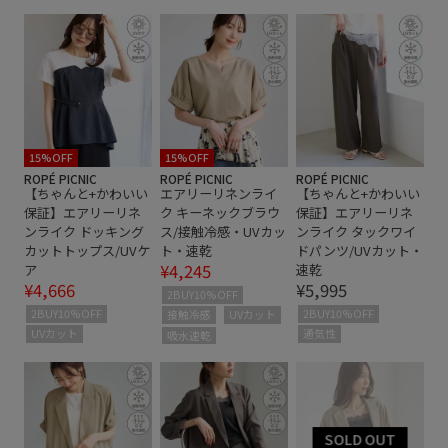
15%OFF
15%OFF
ROPÉ PICNIC
ROPÉ PICNIC
ROPÉ PICNIC
【ちゃんと+かわいい
エアリーリネンライ
【ちゃんと+かわいい
保証】エアリーリネ
ク キーネックブラウ
保証】エアリーリネ
ンライク ドッキング
ス/接触冷感・UVカッ
ンライク タックワイ
カットトップス/UVケ
ト・速乾
ドパンツ/UVカット・
¥4,245
ア
速乾
¥4,666
¥5,995
2BUY10%OFF
2BUY10%OFF
2BUY10%OFF
接触冷感
UVカット
UVカット
通気性
吸水速乾