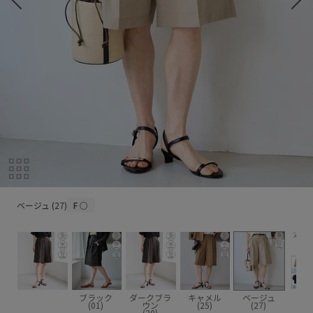
ベージュ (27)
ベージュ (27)
F
○
ブラック
ダークブラ
キャメル
ベージュ
(01)
ウン
(25)
(27)
(20)