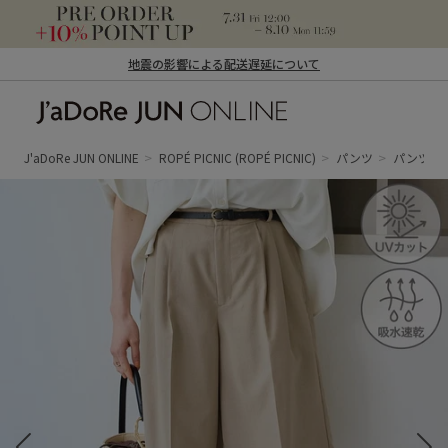
地震の影響による配送遅延について
J'aDoRe JUN ONLINE（ジャドール ジュ
ン オンライン）
J'aDoRe JUN ONLINE
ROPÉ PICNIC
(ROPÉ PICNIC)
パンツ
パンツ