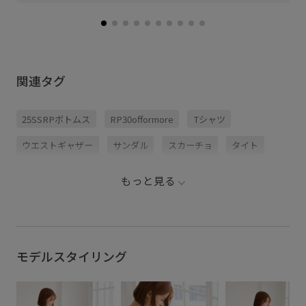
関連タグ
25SSRPボトムス
RP30offormore
Tシャツ
ウエストギャザー
サンダル
スカーチョ
タイト
トップス
トングサンダル
バブーシュ
パンツ
もっと見る
プリーツ加工
ワイドシルエット
伸縮性
合わせやすい
楽ちん
爽やか
着心地が良い
穿き心地が良い
落ち感
薄手
モデルスタイリング