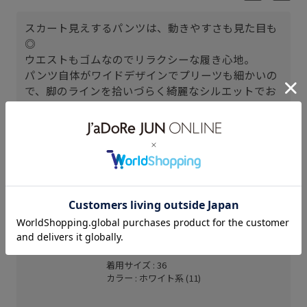
スカート見えするパンツは、動きやすさも見た目も
◎
ウエストもゴムなのでリラクシーな履き心地。
パンツ自体がワイドデザインでプリーツも細かいの
で、脚のラインを拾いづらく綺麗なシルエットでお
召しいただけます。
キッズの展開もあるので、お子様とのお揃いもオス
スメです♪
ジョイナス横浜
ゆた (155cm)
骨格： ナチュラル
パーソナルカラー： ブルべ夏
普段のボトムスサイズ： 36or38
着用サイズ : 36
カラー : ホワイト系 (11)