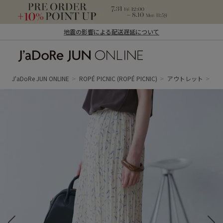
地震の影響による配送遅延について
J'aDoRe JUN ONLINE（ジャドール ジュ
ン オンライン）
J'aDoRe JUN ONLINE
ROPÉ PICNIC
(ROPÉ PICNIC)
アウトレット
パ