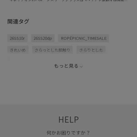
きで ちゃんとかわいい💕 ⁡ おそろいコーデで夏を楽しもう🎵 ⁡ ♡♥♡♥♡
ロペピクニック キッズならママとのリンクコーデが楽しめるアイテムも
たくさん！ ぜひ、オンラインでもチェックしてみてください☺️ ▷▷
@jadorejunonline 気になるアイテムや可愛いアイテムがあったら 「保
関連タグ
存」「いいね」「フォロー」よろしくお願いします♫ ▷▷
@ropepicnic_kids ♡♥♡♥♡ #ropepicnic #ロペピクニック
#ropepicnickids #ロペピクニックキッズ #ピクキッズ ♡♥♡♥♡
26SS10r
26SS20dp
ROPÉPICNIC_TIMESALE
きれいめ
さらっとした肌触り
さらりとした
インナーパンツ
ガーリー
キッズ
ゴム仕様
もっと見る
サイズ調整
シャツ
チュール
トップス
ハリ感
ハンカチ
パンツ
フレアスカート
ブラウス
ボリューム感
ポケット付き
ワンピース
上品
伸縮性
快適
美シルエット
華やか
HELP
落ち着いた色
薄手
何かお困りですか？