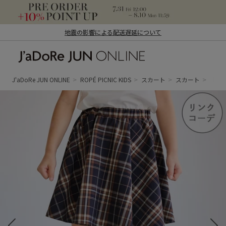
地震の影響による配送遅延について
J'aDoRe JUN ONLINE（ジャドール ジュ
ン オンライン）
J'aDoRe JUN ONLINE
ROPÉ PICNIC KIDS
スカート
スカート
【K