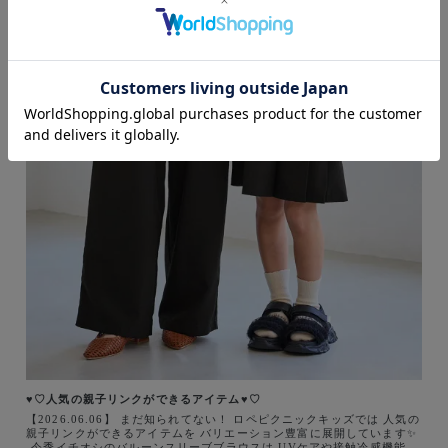
♥♡人気の親子リンクができるアイテム♥♡
【2026.06.06】 まだ知られてない！ ロペピクニックキッズでは 人気の
親子リンクができるアイテムを バリエーション豊富に展開しています✨️
⁡ 今季イチオシのバルーンスリーブブラウスは UVケアや接触冷感機能付