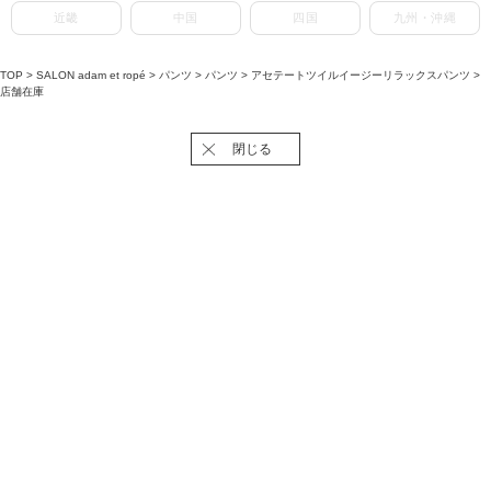
近畿
中国
四国
九州・沖縄
TOP
>
SALON adam et ropé
>
パンツ
>
パンツ
>
アセテートツイルイージーリラックスパンツ
>
店舗在庫
閉じる