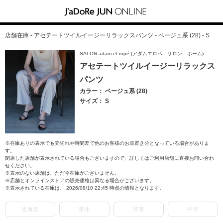
店舗在庫 - アセテートツイルイージーリラックスパンツ - ベージュ系 (28) - S
SALON adam et ropé (アダムエロペ サロン ホーム)
アセテートツイルイージーリラックス
パンツ
カラー： ベージュ系 (28)
サイズ： S
※在庫ありの表示でも売切れや時間差で他のお客様のお取置き分となっている場合がありま
す。
閉店した店舗が表示されている場合もございますので、詳しくはご利用店舗に直接お問い合わ
せください。
※表示のない店舗は、ただ今在庫がございません。
※店舗とオンラインストアの販売価格は異なる場合がございます。
※表示されている在庫は、 2026/08/10 22:45 時点の情報となります。
北海道
東北
関東
中部