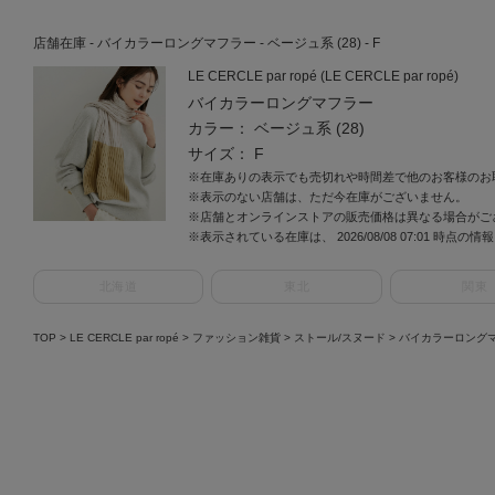
店舗在庫 - バイカラーロングマフラー - ベージュ系 (28) - F
LE CERCLE par ropé (LE CERCLE par ropé)
バイカラーロングマフラー
カラー： ベージュ系 (28)
サイズ： F
※在庫ありの表示でも売切れや時間差で他のお客様のお
※表示のない店舗は、ただ今在庫がございません。
※店舗とオンラインストアの販売価格は異なる場合がご
※表示されている在庫は、 2026/08/08 07:01 時点の
北海道
東北
関東
TOP
>
LE CERCLE par ropé
>
ファッション雑貨
>
ストール/スヌード
>
バイカラーロング