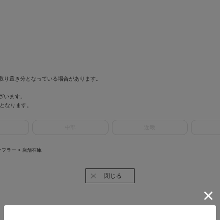
取り置き分となっている場合があります。
ざいます。
情報となります。
中部
近畿
マフラー
> 店舗在庫
閉じる