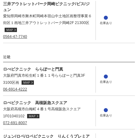
三井アウトレットパーク岡崎ピクニック/ビス/ジ
ュン
愛知県岡崎市舞木町岡崎本宿山中土地区画整理事業６
街区１画地三井アウトレットパーク岡崎2F 21300区
0564-47-7740
近畿
ロぺピクニック ららぽーと門真
大阪府門真市松生町１番１１号ららぽーと門真3F
3100区画
06-6914-4222
ロぺピクニック 高槻阪急スクエア
大阪府高槻市白梅町４番１号高槻阪急スクエア
1F01040102
072-691-8007
ジュン/ロペ/ロペピクニック りんくうプレミア