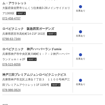
ム・アウトレット
大阪府泉佐野市りんくう往来南3-28メインサイドエリ
ア1300区
072-458-4707
ロペピクニック 阪急西宮ガーデンズ
兵庫県西宮市高松町14-21F 161区
0798-63-7344
ロペピクニック 神戸ハーバーランドumie
兵庫県神戸市中央区東川崎町１－７－２神戸ハーバー
ランドｕｍｉｅ2F
078-515-6056
神戸三田プレミアムジュンロペピクニックビス
兵庫県神戸市北区上津台７丁目３ １１００号神戸三
田プレミアムアウトレット1F 1100号
078-986-0624