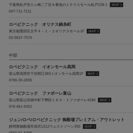
千葉県松戸市八ヶ崎二丁目８番地の１テラスモール松戸238-1
047-711-7211
ロペピクニック オリナス錦糸町
東京都墨田区太平４－１－２オリナスモール1F
03-5637-7570
中部
ロペピクニック イオンモール高岡
富山県高岡市下伏間江383イオンモール高岡1F
0766-30-2656
ロペピクニック ファボーレ富山
富山県富山市婦中町下轡田１６５－１ファボーレ4280
076-461-5452
ジュン/ロペ/ロペピクニック 御殿場プレミアム・アウトレット
静岡県御殿場市深沢1312ウェストゾーン350