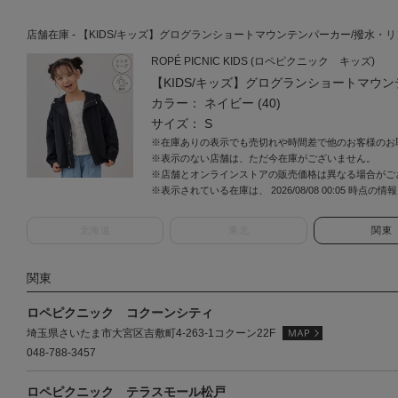
店舗在庫 - 【KIDS/キッズ】グログランショートマウンテンパーカー/撥水・リンクコー
ROPÉ PICNIC KIDS (ロペピクニック キッズ)
【KIDS/キッズ】グログランショートマウ
カラー： ネイビー (40)
サイズ： S
※在庫ありの表示でも売切れや時間差で他のお客様のお
※表示のない店舗は、ただ今在庫がございません。
※店舗とオンラインストアの販売価格は異なる場合がご
※表示されている在庫は、 2026/08/08 00:05 時点の
北海道
東北
関東
関東
ロペピクニック コクーンシティ
埼玉県さいたま市大宮区吉敷町4-263-1コクーン22F
048-788-3457
ロペピクニック テラスモール松戸