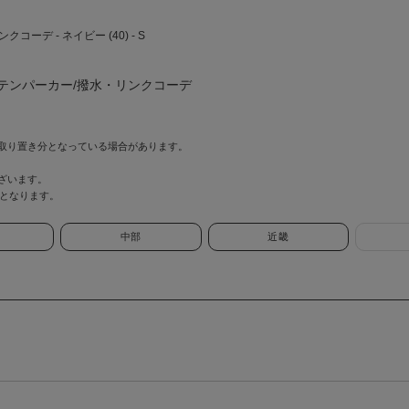
デ - ネイビー (40) - S
ンテンパーカー/撥水・リンクコーデ
取り置き分となっている場合があります。
ざいます。
情報となります。
中部
近畿