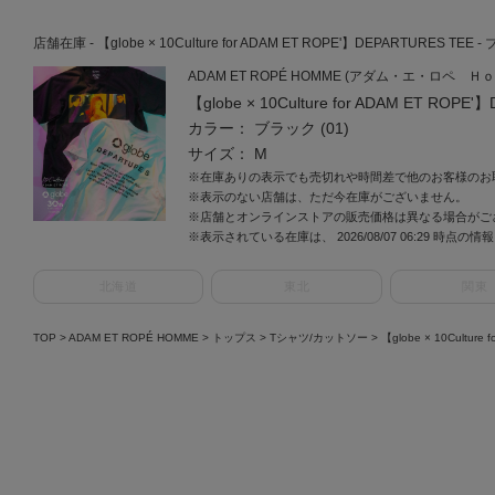
店舗在庫 - 【globe × 10Culture for ADAM ET ROPE'】DEPARTURES TEE - 
ADAM ET ROPÉ HOMME (アダム・エ・ロペ Ｈ
【globe × 10Culture for ADAM ET ROPE
カラー： ブラック (01)
サイズ： M
※在庫ありの表示でも売切れや時間差で他のお客様のお
※表示のない店舗は、ただ今在庫がございません。
※店舗とオンラインストアの販売価格は異なる場合がご
※表示されている在庫は、 2026/08/07 06:29 時点の
北海道
東北
関東
TOP
>
ADAM ET ROPÉ HOMME
>
トップス
>
Tシャツ/カットソー
>
【globe × 10Cultur