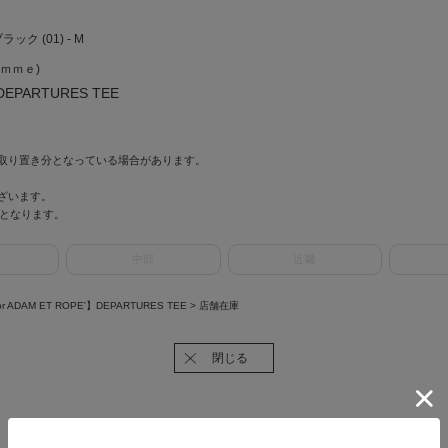
ブラック (01) - M
ｏｍｍｅ)
'】DEPARTURES TEE
取り置き分となっている場合があります。
ざいます。
情報となります。
中部
近畿
e for ADAM ET ROPE'】DEPARTURES TEE
> 店舗在庫
閉じる