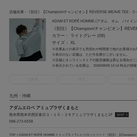
店舗在庫 - 《別注》【Champion/チャンピオン】REVERSE WEAVE TEE - ライト
ADAM ET ROPÉ HOMME (アダム オム バイイン
《別注》【Champion/チャンピオン】REVERS
カラー： ライトグレー (08)
サイズ： XL
※在庫ありの表示でも売切れや時間差で他のお客様のお
※表示のない店舗は、ただ今在庫がございません。
※店舗とオンラインストアの販売価格は異なる場合がご
※表示されている在庫は、 2026/08/09 14:14 時点の
北海道
東北
関東
九州・沖縄
アダムエロペ アミュプラザくまもと
熊本県熊本市西区春日３－１５－２６アミュプラザくまもと1F
096-273-6558
TOP
>
ADAM ET ROPÉ HOMME
>
トップス
>
Tシャツ/カットソー
>
《別注》【Champion