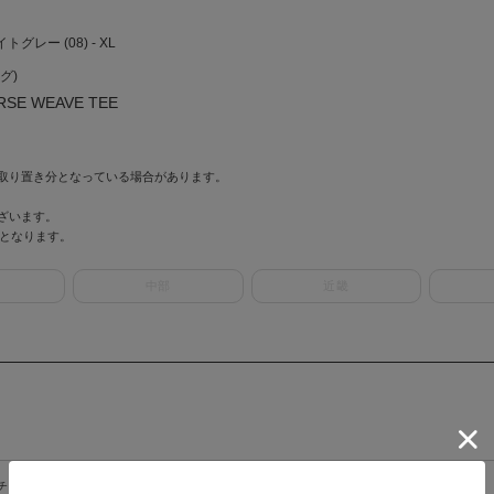
グレー (08) - XL
グ)
E WEAVE TEE
取り置き分となっている場合があります。
ざいます。
情報となります。
中部
近畿
/チャンピオン】REVERSE WEAVE TEE
> 店舗在庫