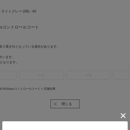
イトグレー (08) - 40
aysコントロールコート
取り置き分となっている場合があります。
ざいます。
情報となります。
中部
近畿
水/300daysコントロールコート
> 店舗在庫
閉じる