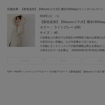
店舗在庫 - 【新色追加】【Mizunoコラボ】撥水/300daysコントロールコート - ラ
ROPÉ (ロ ペ)
【新色追加】【Mizunoコラボ】撥水/300d
カラー： ライトグレー (08)
サイズ： 40
※在庫ありの表示でも売切れや時間差で他のお客様のお
※表示のない店舗は、ただ今在庫がございません。
※店舗とオンラインストアの販売価格は異なる場合がご
※表示されている在庫は、 2026/08/08 02:55 時点の
北海道
東北
関東
TOP
>
ROPÉ
>
ジャケット/アウター
>
その他アウター
>
【新色追加】【Mizunoコラボ】撥