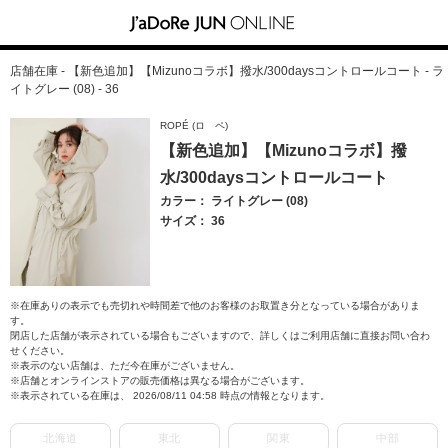
店舗在庫 - 【新色追加】【Mizunoコラボ】撥水/300daysコントロールコート - ラ
イトグレー (08) - 36
ROPÉ (ロ ペ)
【新色追加】【Mizunoコラボ】撥
水/300daysコントロールコート
カラー： ライトグレー (08)
サイズ： 36
※在庫ありの表示でも売切れや時間差で他のお客様のお取置き分となっている場合がありま
す。
閉店した店舗が表示されている場合もございますので、詳しくはご利用店舗に直接お問い合わ
せください。
※表示のない店舗は、ただ今在庫がございません。
※店舗とオンラインストアの販売価格は異なる場合がございます。
※表示されている在庫は、 2026/08/11 04:58 時点の情報となります。
北海道
東北
関東
中部