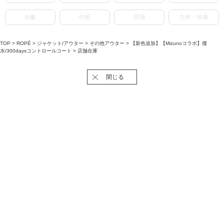
近畿
中国
四国
九州・沖縄
TOP
>
ROPÉ
>
ジャケット/アウター
>
その他アウター
>
【新色追加】【Mizunoコラボ】撥
水/300daysコントロールコート
> 店舗在庫
閉じる